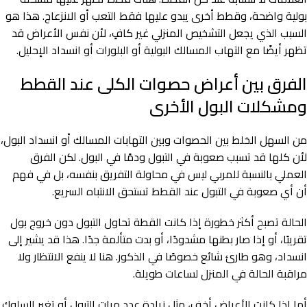
بولية واضحة، وقطط أخرى يبدو عليها فقط التعب أو الانزعاج. هذا هو
السبب الذي يجعل التشخيص المنزلي غير كافٍ، لأن نفس الأعراض قد
تظهر أيضًا مع التهاب المسالك البولية أو البلورات أو انسداد الإحليل.
الفرق بين أعراض حصوات الكلى عند القطط
ومشكلات البول الأخرى
من السهل الخلط بين الحصوات وبين التهابات المسالك أو انسداد البول،
لأن كلها قد تسبب صعوبة في التبول ودمًا في البول. لكن الفرق
العملي بالنسبة للمربي ليس في محاولة التفريق بنفسه، بل في فهم
أن أي صعوبة في التبول عند القطط تستحق الانتباه السريع.
الحالة تصبح أكثر خطورة إذا كانت القطة تحاول التبول دون خروج بول
تقريبًا، أو إذا صار بطنها مشدودًا، أو بدت متألمة جدًا. هذا قد يشير إلى
انسداد، وهو طارئ شائع خصوصًا في الذكور. هنا لا ينفع الانتظار ولا
مراقبة الحالة في المنزل لساعات طويلة.
أما إذا كانت الأعراض أخف، مثل زيادة عدد مرات التبول أو تغير السلوك