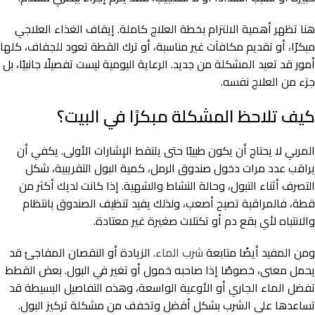
هنا تظهر أهمية الالتزام بخطة العلاج كاملة. إيقاف الغذاء العلاجي
مبكرًا، أو تقديم مكافآت غير مناسبة، أو ترك القطة تعود للجفاف، كلها
أمور قد تعيد المشكلة من جديد. الرعاية اليومية ليست تفصيلًا جانبيًا، بل
جزء من العلاج نفسه.
كيف تلاحظ المشكلة مبكرًا في البيت؟
المربي لا يحتاج أن يكون طبيبًا حتى يلتقط الإشارات الأولى. يكفي أن
يراقب عدد مرات دخول صندوق الرمل، كمية البول التقريبية، شكل
التصرف أثناء التبول، وحالة النشاط والشهية. إذا كانت لديك أكثر من
قطة، فالمراقبة تصبح أصعب، ولذلك يفيد تنظيف الصندوق بانتظام
والانتباه لأي بقع دم أو تكتلات صغيرة غير معتادة.
ومن المفيد أيضًا متابعة
شرب الماء
. الزيادة أو النقصان المفاجئ قد
يحمل معنى، خصوصًا إذا صاحبه خمول أو تغير في البول. بعض القطط
تفضل الماء الجاري أو الأوعية الواسعة، وهذه التفاصيل البسيطة قد
تساعدها على الشرب بشكل أفضل وتخفف من مشكلة تركيز البول.