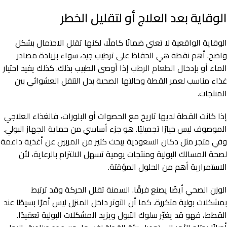
الوقاية بعد العلاج أو لتقليل الخطر
الوقاية الواقعية لا تعني ضمانًا كاملًا، لكنها تقلل الاحتمال بشكل
واضح. أهم نقطة هي الحفاظ على ترطيب جيد، سواء بزيادة مصادر
الماء أو بإدخال
الطعام الرطب
إذا أوصى الطبيب بذلك. كذلك يفيد اختيار
غذاء مناسب لعمر القطة وحالتها الصحية بدل التنقل العشوائي بين
المنتجات.
إذا كانت القطة لديها تاريخ مع الحصوات أو البلورات، فالغذاء العلاجي
الموصوف ليس خيارًا تجميليًا. هو جزء أساسي من حماية الجهاز البولي.
وفي متجر مثل دكان السعودية يبحث كثير من المربين عن أغذية داعمة
لصحة المسالك البولية ومنتجات يومية تسهل الالتزام بالرعاية، لأن
الاستمرارية أهم من الحلول المؤقتة.
الوزن الصحي أيضًا يصنع فرقًا. السمنة تقلل الحركة وقد ترتبط
بمشكلات بولية متكررة. كما أن التوتر داخل المنزل ليس أمرًا بسيطًا عند
القطط، فهو قد يغيّر سلوك التبول ويزيد المشكلات البولية تعقيدًا.