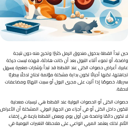
حين تبدأ القطة بدخول صندوق الرمل كثيرًا وتخرج منه دون نتيجة
واضحة، أو تموء أثناء التبول بعد أن كانت هادئة، فهذه ليست حركة
عابرة. أعراض حصوات الكلى عند القطط قد تبدأ بإشارات صغيرة يسهل
تجاهلها، لكنها أحيانًا تكون بداية مشكلة مؤلمة تحتاج تدخلًا بيطريًا
سريعًا، خصوصًا إذا أثرت على مجرى البول أو سببت التهابًا ومضاعفات
لاحقة.
حصوات الكلى أو الحصوات البولية عند القطط هي ترسبات معدنية
تتكون داخل الكلى أو في أجزاء من الجهاز البولي. المشكلة أن الأعراض
لا تكون دائمًا واضحة من أول يوم، وبعض القطط بارعة في إخفاء
الألم. لذلك يعتمد المربي الواعي على ملاحظة التغيرات اليومية في