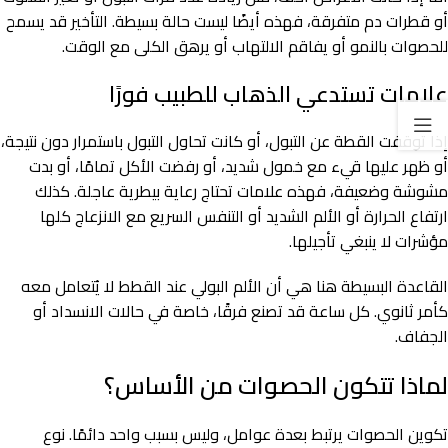
أو قطرات دم متفرقة، فهذه أيضًا ليست حالة بسيطة. التأخير قد يسمح
للحصوات بالنمو أو يفاقم الالتهاب أو يرهق الكلى مع الوقت.
علامات تستدعي الذهاب للطبيب فورًا
إذا توقفت القطة عن التبول، أو كانت تحاول التبول باستمرار دون نتيجة،
أو ظهر عليها قيء مع خمول شديد، أو رفضت الأكل تمامًا، أو بدت
مشوشة وضعيفة، فهذه علامات تحتاج رعاية بيطرية عاجلة. كذلك
ارتفاع الحرارة أو الألم الشديد أو التنفس السريع مع الانزعاج كلها
مؤشرات لا ينبغي تأجيلها.
القاعدة البسيطة هنا هي أن الألم البولي عند القطط لا يُتعامل معه
كأمر ثانوي. كل ساعة قد تصنع فرقًا، خاصة في حالات الانسداد أو
الجفاف.
لماذا تتكون الحصوات من الأساس؟
تكوين الحصوات يرتبط بعدة عوامل، وليس بسبب واحد دائمًا. نوع