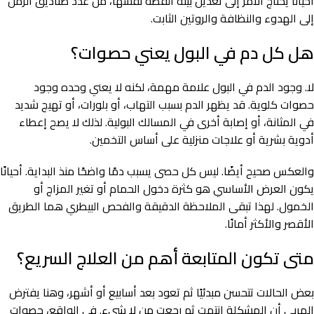
أحيانًا يحتاج الأمر إلى تعديل بيئة القطة نفسها، من عدد صناديق الرمل
إلى الهدوء والنظافة والروتين الثابت.
هل كل دم في البول يعني حصوات؟
لا. وجود الدم في البول علامة مهمة، لكنه لا يعني وحده وجود
حصوات كلوية. قد يظهر الدم بسبب التهاب، أو بلورات، أو تهيج شديد
في المثانة، أو إصابة أخرى في المسالك البولية. لذلك لا يصح إعطاء
أدوية بشرية أو علاجات منزلية على أساس التخمين.
والعكس صحيح أيضًا. ليس كل حصى يسبب دمًا واضحًا منذ البداية. أحيانًا
يكون العرض الأساسي هو كثرة دخول الحمام أو تغير المزاج أو
الخمول. لهذا تبقى الملاحظة الدقيقة والفحص البيطري هما الطريق
الأقصر والأكثر أمانًا.
متى تكون المتابعة أهم من العلاج السريع؟
بعض الحالات تتحسن مبدئيًا ثم تعود بعد أسابيع أو أشهر، وهنا يفترض
المربي أن المشكلة انتهت ثم رجعت من لا شيء. في الواقع، حصوات