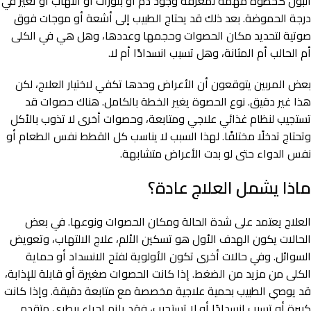
البول كخطوة مهمة لمعرفة وجود دم أو بلورات أو التهاب أو تغير في
درجة الحموضة. بعد ذلك قد يحتاج الطبيب إلى أشعة أو موجات فوق
صوتية لتحديد مكان الحصوات وحجمها وعددها، وهل هي في الكلى
أم الحالب أم المثانة، وهل تسبب انسدادًا أم لا.
بعض المربين يتوقعون أن الأعراض وحدها تكفي لاختيار العلاج، لكن
هذا غير دقيق. نوع الحصوة يغير الخطة بالكامل. هناك حصوات قد
تستجيب لنظام غذائي علاجي ومتابعة، وحصوات أخرى لا تذوب بالأكل
وتحتاج تدخلًا مختلفًا. لهذا السبب لا يناسب كل القطط نفس الطعام أو
نفس الدواء حتى لو بدت الأعراض متشابهة.
ماذا يشمل العلاج عادة؟
العلاج يعتمد على شدة الحالة ومكان الحصوات ونوعها. في بعض
الحالات يكون الهدف الأول هو تسكين الألم، علاج الالتهاب، وتعويض
السوائل. وفي حالات أخرى تكون الأولوية لفتح الانسداد أو حماية
الكلى من مزيد من الضغط. إذا كانت الحصوات صغيرة أو قابلة للإذابة،
قد يوصي الطبيب بحمية علاجية مخصصة مع متابعة دقيقة. وإذا كانت
كبيرة أو تسبب انسدادًا أو لا تستجيب، فقد يلزم إجراء بيطري متقدم.