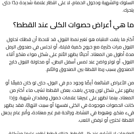
السلوك والشهية ودخول الحمام، لا على انتظار علامة شديدة جدًا حتى
يتحرك.
ما هي أعراض حصوات الكلى عند القطط؟
أكثر ما يلفت الانتباه هو تغير نمط التبول. قد تلاحظ أن قطتك تحاول
التبول مرات كثيرة مع خروج كمية قليلة، أو تجلس في صندوق الرمل
مدة أطول من المعتاد. أحيانًا يظهر الألم على شكل مواء متكرر أثناء
التبول، أو توتر واضح عند لمس أسفل البطن، أو محاولة التبول خارج
الصندوق بسبب ربط القطة بين الصندوق والألم.
من الأعراض الشائعة أيضًا وجود دم في البول، حتى لو كان خفيفًا أو
يظهر على شكل لون وردي باهت. بعض القطط تشرب ماء أكثر من
المعتاد، بينما تظهر على غيرها علامات خمول وفقدان شهية. وإذا
كانت الحصوات موجودة في الكلى نفسها أو سببت التهابًا، فقد يظهر
قيء متكرر، وهبوط في النشاط، ورائحة فم غير معتادة، وألم عام يجعل
القطة تختبئ أو ترفض اللعب.
العلامات لا تتشابه عند كل القطط. هناك قطط تظهر عليها مشكلة