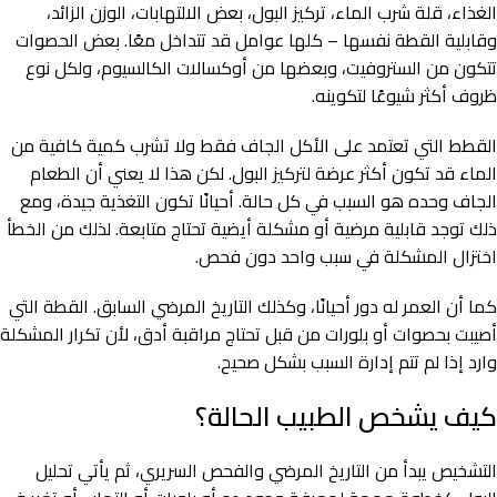
الغذاء، قلة شرب الماء، تركيز البول، بعض الالتهابات، الوزن الزائد،
وقابلية القطة نفسها – كلها عوامل قد تتداخل معًا. بعض الحصوات
تتكون من الستروفيت، وبعضها من أوكسالات الكالسيوم، ولكل نوع
ظروف أكثر شيوعًا لتكوينه.
القطط التي تعتمد على الأكل الجاف فقط ولا تشرب كمية كافية من
الماء قد تكون أكثر عرضة لتركيز البول. لكن هذا لا يعني أن الطعام
الجاف وحده هو السبب في كل حالة. أحيانًا تكون التغذية جيدة، ومع
ذلك توجد قابلية مرضية أو مشكلة أيضية تحتاج متابعة. لذلك من الخطأ
اختزال المشكلة في سبب واحد دون فحص.
كما أن العمر له دور أحيانًا، وكذلك التاريخ المرضي السابق. القطة التي
أصيبت بحصوات أو بلورات من قبل تحتاج مراقبة أدق، لأن تكرار المشكلة
وارد إذا لم تتم إدارة السبب بشكل صحيح.
كيف يشخص الطبيب الحالة؟
التشخيص يبدأ من التاريخ المرضي والفحص السريري، ثم يأتي تحليل