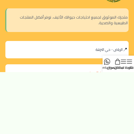
متجرك الموثوق لجميع احتياجات حيوانك الأليف. نوفر أفضل المنتجات
الطبيعية والصحية.
الرياض - حي النزهة
قائمة
شريط البحانان
سلة التسوق
contact us
orders@dokansa.local
روابط سريعة