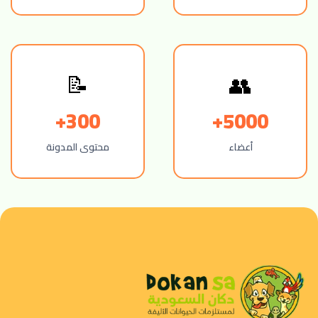
👥
📝
300+
5000+
أعضاء
محتوى المدونة