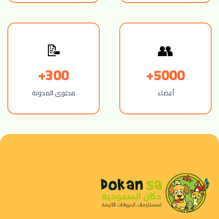
👥
📝
300+
5000+
أعضاء
محتوى المدونة