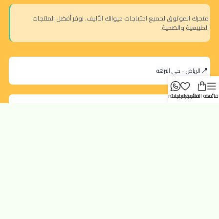
متجرك الموثوق لجميع احتياجات حيوانك الأليف. نوفر أفضل المنتجات
الطبيعية والصحية.
الرياض - حي النزهة
قائمة
سلة التسوق
قائمة الرغبات
contact us
orders@dokansa.com
روابط سريعة
تتبع الطلب