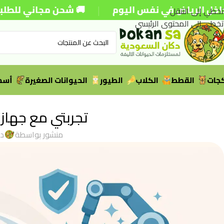
|
اض في نفس اليوم
🚚 شحن مجاني للطلبات فوق 250 ريال
تخطي إلى التنقل
تخطي إلى المحتوى الرئيسي
جات
القطط
الكلاب
الطيور
الحيوانات الصغيرة
أسما
تجربتي مع جهاز
منشور بواسطة
دك