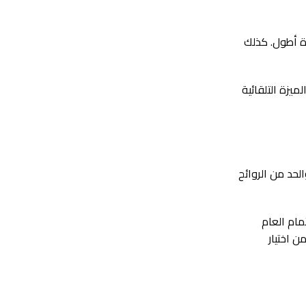
رة أطول. كذلك
يزة التلقائية
لحد من الروائح
مام العام
ن اختيار