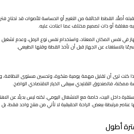
بله أصلًا. القطط الخائفة من التغيير أو الحساسة للأصوات قد تحتاج فت
به مغلقة أو ذات تصميم مختلف عما اعتادت عليه.
از في نفس المكان المعتاد، واستخدام نفس نوع الرمل، وعدم تشغيل الم
رعًا بالاستغناء عن الجهاز قبل أن تأخذ القطة وقتها الطبيعي.
إذا كنت ترى أن تقليل مهمة يومية متكررة، وتحسين مستوى النظافة، وا
لفة ممكنة، فالصندوق التقليدي سيبقى الخيار الاقتصادي الواضح.
مستقرة داخل البيت، خاصة مع الانشغال اليومي. لكنه ليس بديلًا عن الاهت
ها عناصر مرتبطة ببعض. الراحة الحقيقية لا تأتي من منتج واحد فقط، بل م
ترة أطول