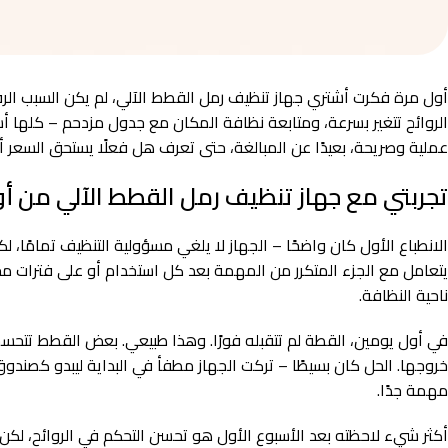
أول مرة فكرت أشتري جهاز تنظيف رمل القطط الآلي، لم يكن السبب الرف
الروائح تتغير بسرعة، ومتابعة نظافة المكان مع جدول مزدحم – كلها أ
عملية وصريحة، بعيدًا عن المبالغة، حتى تعرف هل فعلًا يستحق السعر أم
تجربتي مع جهاز تنظيف رمل القطط الآلي من أ
الانطباع الأول كان واضحًا – الجهاز لا يلغي مسؤولية التنظيف تمامًا، لك
يتعامل مع الجزء المتكرر من المهمة بعد كل استخدام أو على فترات محد
ناحية النظافة.
في أول يومين، القطة لم تتقبله فورًا. وهذا طبيعي. بعض القطط تتحسس م
خروجها. الحل كان بسيطًا – تركت الجهاز مطفأ في البداية ليبدو كصندوق
مهمة جدًا.
أكثر شيء لاحظته بعد الأسبوع الأول هو تحسن التحكم في الروائح، لكن 