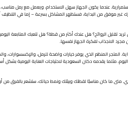
 الاستمرارية. عندما يكون الجهاز سهل الاستخدام، ويعمل مع رمل مناسب
يارك غير موفق من البداية، فستظهر المشاكل بسرعة – إما في التنظيف أو
ريد تقليل الروائح؟ هل عندك أكثر من قطة؟ هل تتعبك المتابعة اليوم
 مجرد الانجذاب لفكرة الجهاز نفسها.
ية. المتجر المنظم الذي يوفر خيارات واضحة للرمل، والإكسسوارات، والم
ليوم، مثلما يقدمه دكان السعودية لاحتياجات العناية اليومية بشكل أس
حري. متى ما كان مناسبًا لقطتك وبيئتك ونمط حياتك، ستشعر بالفرق من 