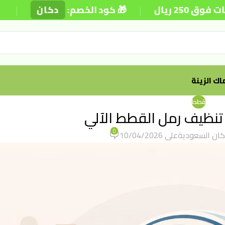
|
|
🎁 كود الخصم:
دكان
⚡ تو
ك الزينة
قطط
 تنظيف رمل القطط الآلي
0
ان السعودية
على 10/04/2026