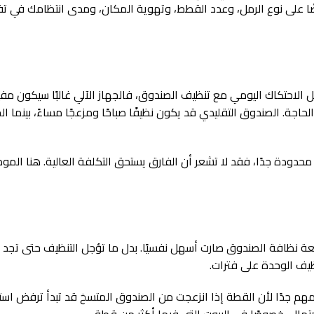
يضًا على نوع الرمل، وعدد القطط، وتهوية المكان، ومدى انتظامك في تف
ل الاحتكاك اليومي مع تنظيف الصندوق، فالجهاز الآلي غالبًا سيكون مفيد
اجة. الصندوق التقليدي قد يكون نظيفًا صباحًا ومزعجًا مساءً، بينما ا
محدودة جدًا، فقد لا تشعر أن الفارق يستحق التكلفة العالية. هنا الم
ة نظافة الصندوق صارت أسهل نفسيًا. بدل ما تؤجل التنظيف حتى تجد وقت
نظيف الوحدة على فترات.
مهم جدًا لأن القطة إذا انزعجت من الصندوق المتسخ قد تبدأ ترفض است
مال، خصوصًا في البيوت التي فيها أكثر من قطة.