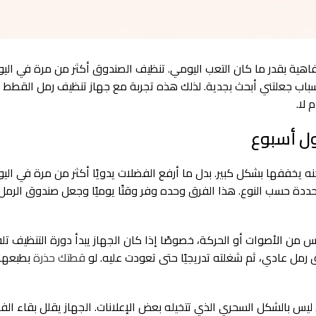
اهية بقدر ما كان التعب اليومي. تنظيف الصندوق أكثر من مرة في الي
سباب جعلتني أبحث بجدية. لذلك هذه تجربة مع جهاز تنظيف رمل القطط ا
 لا.
ول أسبوع
نه يخففها بشكل كبير. بدل ما أرفع الفضلات يدويًا أكثر من مرة في اليوم
دة حسب النوع. هذا الفرق وحده وفر وقتًا يوميًا وجعل صندوق الرمل أك
ن الأصوات أو الحركة، خصوصًا إذا كان الجهاز يبدأ دورة التنظيف تلقائ
 رمل عادي، ثم شغلته تدريجيًا حتى تعودت عليه. لو
قطتك حذرة
بطبعها
ليس بالشكل السحري الذي تتخيله بعض الإعلانات. الجهاز يقلل بقاء ال