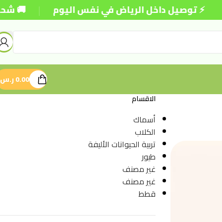
|
صيل داخل الرياض في نفس اليوم
🚚 شحن مجاني للطل
0.00
ر.س
الاقسام
أسماك
الكلاب
تربية الحيوانات الأليفة
طيور
غير مصنف
غير مصنف
قطط