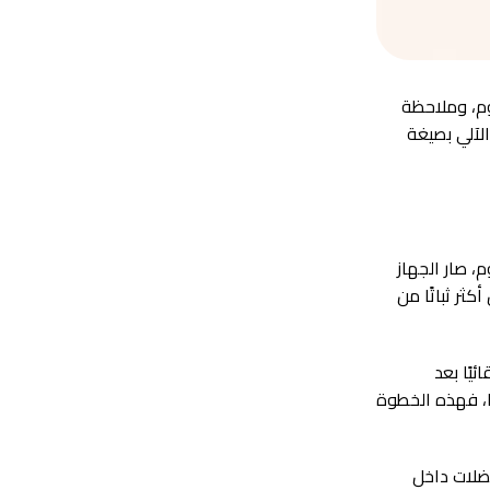
وم، وملاحظة
لآلي بصيغة
، صار الجهاز
ثر ثباتًا من
يًا بعد
، فهذه الخطوة
فضلات داخل