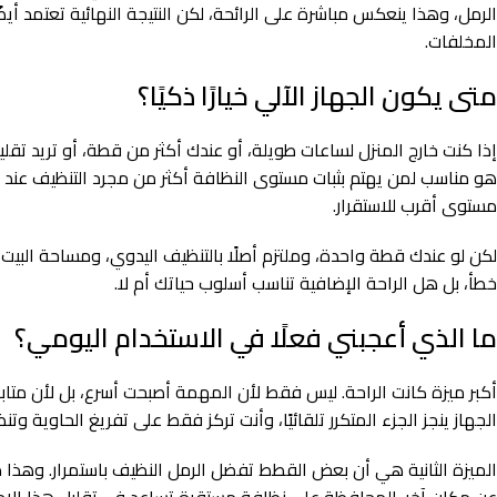
الرمل، وهذا ينعكس مباشرة على الرائحة، لكن النتيجة النهائية تعتمد أ
المخلفات.
متى يكون الجهاز الآلي خيارًا ذكيًا؟
إذا كنت خارج المنزل لساعات طويلة، أو عندك أكثر من قطة، أو تريد تقلي
هو مناسب لمن يهتم بثبات مستوى النظافة أكثر من مجرد التنظيف عند الح
مستوى أقرب للاستقرار.
لكن لو عندك قطة واحدة، وملتزم أصلًا بالتنظيف اليدوي، ومساحة البيت 
خطأ، بل هل الراحة الإضافية تناسب أسلوب حياتك أم لا.
ما الذي أعجبني فعلًا في الاستخدام اليومي؟
أكبر ميزة كانت الراحة. ليس فقط لأن المهمة أصبحت أسرع، بل لأن متابع
الجهاز ينجز الجزء المتكرر تلقائيًا، وأنت تركز فقط على تفريغ الحاوية وت
الميزة الثانية هي أن بعض القطط تفضل الرمل النظيف باستمرار. وهذا 
عن مكان آخر. المحافظة على نظافة مستقرة تساعد في تقليل هذا الاحت