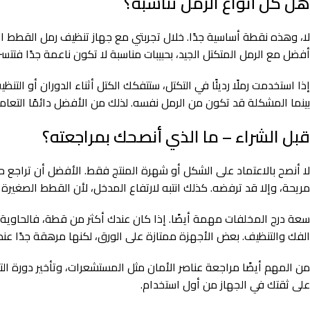
هل كل أنواع الرمل تناسبه؟
لا، وهذه نقطة أساسية جدًا. خلال تجربتي مع جهاز تنظيف رمل القطط الآ
أفضل مع الرمل المتكتل الجيد، بحبيبات مناسبة لا تكون ناعمة جدًا فتتسرب،
إذا استخدمت رملًا رديئًا في التكتل، ستتفكك الكتل أثناء الدوران أو الت
بينما المشكلة قد تكون من الرمل نفسه. لذلك من الأفضل دائمًا التعا
قبل الشراء – ما الذي أنصحك بمراجعته؟
لا أنصح بالاعتماد على الشكل أو شهرة المنتج فقط. الأفضل أن تراجع 
مريحة، وإلا قد ترفضه. كذلك انتبه لارتفاع المدخل، لأن القطط الصغيرة
سعة درج المخلفات مهمة أيضًا. إذا كان عندك أكثر من قطة، فالحاوية 
الفك والتنظيف. بعض الأجهزة ممتازة على الورق، لكنها مرهقة جدًا عند
من المهم أيضًا مراجعة عناصر الأمان مثل المستشعرات، وتأخير دورة ال
على ثقتك في الجهاز من أول استخدام.