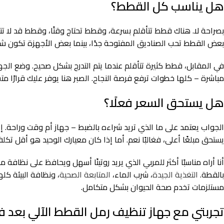
هل يناسب كل القطط؟
بصراحة لا. هناك قطط تتأقلم بسرعة، وقطط تحتاج وقتًا، وقطط قد لا تتق
بعض القطط تحب الصناديق المفتوحة جدًا، بينما بعض الأجهزة تكون ش
في المقابل، قطط كثيرة تتأقلم عندما يتم التدرج بشكل صحيح. وضع الجه
مباشرة – كلها خطوات ترفع فرصة النجاح. الصبر هنا يوفر عليك قرارًا متس
هل يستحق السعر فعلًا؟
الجواب يعتمد على ما الذي تريد شراءه بالضبط – جهاز أم وقت وراحة. 
يستحق مبلغًا أعلى، فغالبًا نعم. أما إذا كان معيارك الوحيد هو أقل تك
أنا أراه مناسبًا أكثر للمربي الذي يريد روتينًا أسهل ويحافظ على نظافة 
بالقطة.
التغذية الجيدة
، شرب الماء،
المتابعة الصحية
، ونظافة البيئة كل
مستلزمات تخدم صحة الحيوان بشكل متكامل.
تجربتي مع جهاز تنظيف رمل القطط الآلي بعد ف