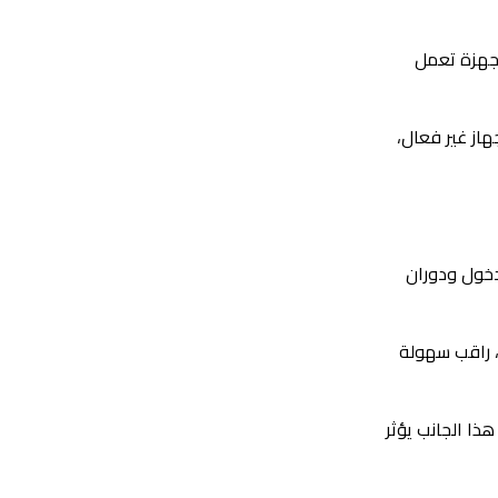
لأجهزة تعمل
هاز غير فعال،
دخول ودوران
، راقب سهولة
ذا الجانب يؤثر