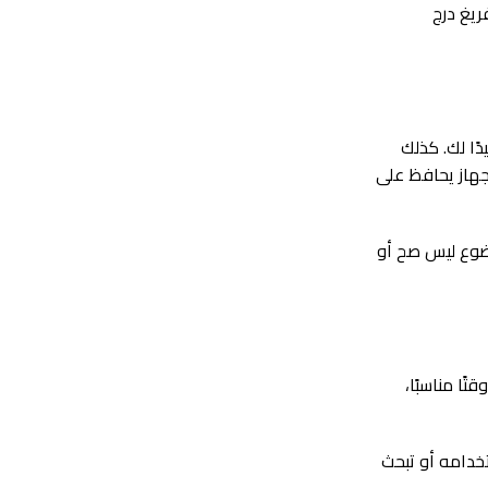
ريغ درج
ًا لك. كذلك
لجهاز يحافظ على
وضوع ليس صح أو
ًا مناسبًا،
خدامه أو تبحث