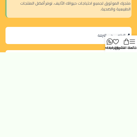
متجرك الموثوق لجميع احتياجات حيوانك الأليف. نوفر أفضل المنتجات
الطبيعية والصحية.
الرياض - حي النزهة
قائمة
سلة التسوق
قائمة الرغبات
contact us
orders@dokansa.local
روابط سريعة
تتبع الطلب