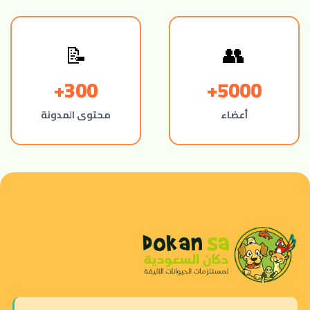
👥
📝
300+
5000+
أعضاء
محتوى المدونة