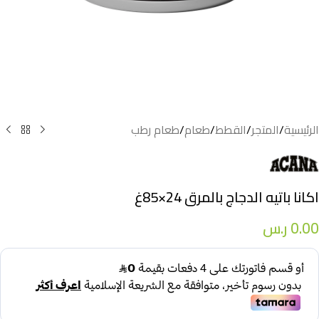
الرئيسية
/
المتجر
/
القطط
/
طعام
/
طعام رطب
اكانا باتيه الدجاج بالمرق 24×85غ
0.00
ر.س