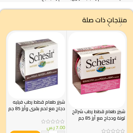
منتجات ذات صلة
شيزر طعام قطط رطب فيليه
دجاج مع لحم بقري وأرز 85 جم
شيزر طعام قطط رطب شرائح
شيز
تونة ودجاج مع أرز 85 جم
للقط
7.00
ر.س