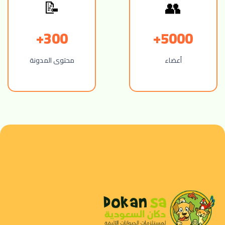
📝
👥
300+
5000+
أعضاء
محتوى المدونة