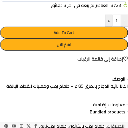
3723
العناصر تم بيعه في آخر 3 دقائق
+
-
Add To Cart
اشترِ الآن
إضافة إلى قائمة الرغبات
الوصف
اكانا باتيه الدجاج بالمرق 85 غ – طعام رطب ومعلبات للقطط البالغة
معلومات إضافية
Bundled products
التصنيفات:
طعام رطب بالكرتون
,
طعام رطب
تابع: