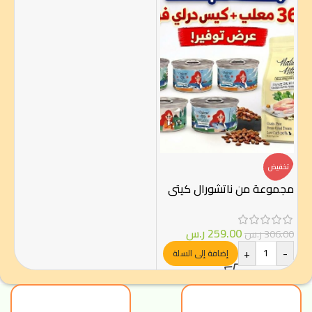
تخفيض
مجموعة من ناتشورال كيتي
259.00
ر.س
306.00
ر.س
+
-
إضافة إلى السلة