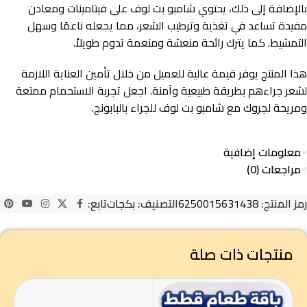
بالإضافة إلى ذلك، يحتوي شامبو بت لوف على فيتامينات ومعادن
مفيدة تساعد في تغذية وترطيب الشعر، مما يجعله ناعمًا وسهل
التمشيط. كما يترك رائحة منعشة ومنعمة تدوم طويلاً.
هذا المنتج يوفر قيمة عالية للعميل من خلال تأمين العناية اللازمة
لشعر جراءهم بطريقة طبيعية وآمنة. اجعل تجربة الاستحمام ممتعة
ومريحة لجروك مع شامبو بت لوف للجراء بالبابونج.
معلومات إضافية
مراجعات (0)
رمز المنتج:
6250015631438
التصنيف:
بكجات
تابع:
منتجات ذات صلة