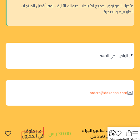
متجرك الموثوق لجميع احتياجات حيوانك الأليف. نوفر أفضل المنتجات
الطبيعية والصحية.
الرياض - حي النزهة
orders@dokansa.com
بت لوف شامبو للجراء
غير متوفر
30.00
ر.س
في المخزون
بالبابونج 250 مل
قائمة
سلة التسوق
قائمة الرغبات
contact us