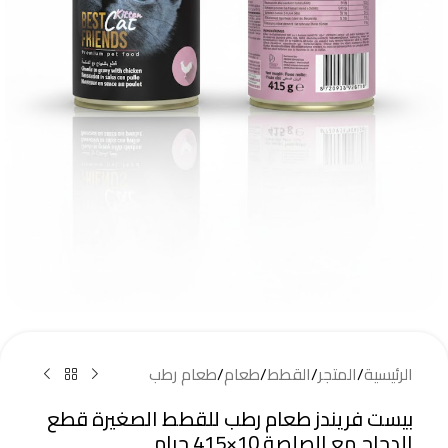
الرئيسية
/
المتجر
/
القطط
/
طعام
/
طعام رطب
بيست فريندز طعام رطب للقطط الصغيرة قطع
الدجاج مع الصلصة 10×415 جرام