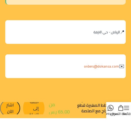
الرياض - حي النزهة
orders@dokansa.com
بيست فريندز طعام رطب
أضف
من
اشترِ
للقطط الصغيرة قطع
إلى
الدجاج مع الصلصة
65.00
ر.س
الآن
قائمة
سلة التسوق
contact us
السلة
10×415 جرام
روابط سريعة