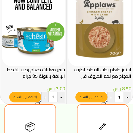
ابلاوز طعام رطب للقطط اظرف
شيزر معلبات طعام رطب للقطط
الدجاج مع لحم الخروف في
البالغة بالتونة 85 جرام
الجيلي 70غ
7.00
ر.س
8.50
ر.س
+
-
+
-
إضافة إلى السلة
إضافة إلى السلة
📦
🦴