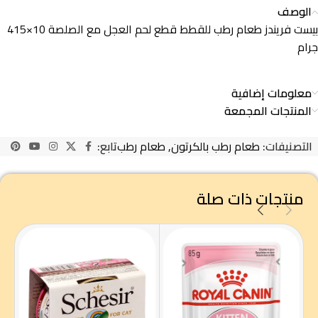
الوصف
بيست فريندز طعام رطب للقطط قطع لحم العجل مع الصلصة 10×415
جرام
معلومات إضافية
المنتجات المجمعة
التصنيفات:
طعام رطب بالكرتون
,
طعام رطب
تابع:
منتجات ذات صلة