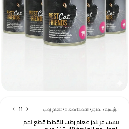
الرئيسية
/
المتجر
/
القطط
/
طعام
/
طعام رطب
بيست فريندز طعام رطب للقطط قطع لحم
العجل مع الصلصة 10×415 جرام