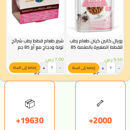
شيز
الص
رويال كانين كيتن طعام رطب
شيزر طعام قطط رطب شرائح
الص
للقطط الصغيرة بالصلصة 85
تونة ودجاج مع أرز 85 جم
.00
غرام – Royal Canin
-
7.00
ر.س
9.50
ر.س
+
-
+
-
إضافة إلى السلة
إضافة إلى السلة
🦴
📦
19630+
2000+