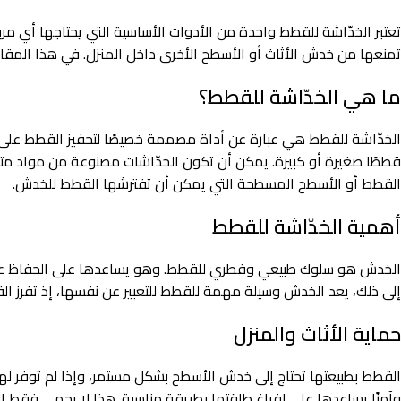
تعتبر الخدّاشة للقطط واحدة من الأدوات الأساسية التي يحتاجها أي م
تمنعها من خدش الأثاث أو الأسطح الأخرى داخل المنزل. في هذا المق
ما هي الخدّاشة للقطط؟
الخدّاشة للقطط هي عبارة عن أداة مصممة خصيصًا لتحفيز القطط على 
قططًا صغيرة أو كبيرة. يمكن أن تكون الخدّاشات مصنوعة من مواد متنوع
القطط أو الأسطح المسطحة التي يمكن أن تفترشها القطط للخدش.
أهمية الخدّاشة للقطط
الخدش هو سلوك طبيعي وفطري للقطط. وهو يساعدها على الحفاظ على ص
إلى ذلك، يعد الخدش وسيلة مهمة للقطط للتعبير عن نفسها، إذ تفرز ا
حماية الأثاث والمنزل
القطط بطبيعتها تحتاج إلى خدش الأسطح بشكل مستمر، وإذا لم توفر لها ال
وآمنًا يساعدها على إفراغ طاقتها بطريقة مناسبة. هذا لا يحمي فقط ال