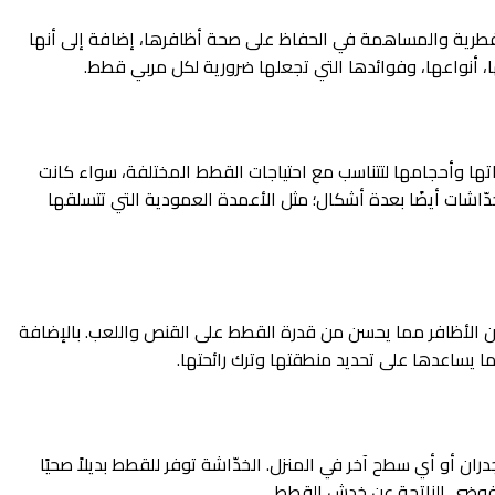
الفطرية والمساهمة في الحفاظ على صحة أظافرها، إضافة إلى أنها
 أنواعها، وفوائدها التي تجعلها ضرورية لكل مربي قطط.
ا وأحجامها لتتناسب مع احتياجات القطط المختلفة، سواء كانت
دّاشات أيضًا بعدة أشكال؛ مثل الأعمدة العمودية التي تتسلقها
 الأظافر مما يحسن من قدرة القطط على القنص واللعب. بالإضافة
 يساعدها على تحديد منطقتها وترك رائحتها.
ان أو أي سطح آخر في المنزل. الخدّاشة توفر للقطط بديلاً صحيًا
 الفوضى الناتجة عن خدش القطط.