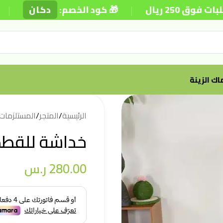
|
|
يوم
دكان
🎁 كود الخصم:

أسماك ال
المستلزمات
/
المتجر
/
الرئيسية
شة للقطط 60×67×112 سم
ر.س
280.00