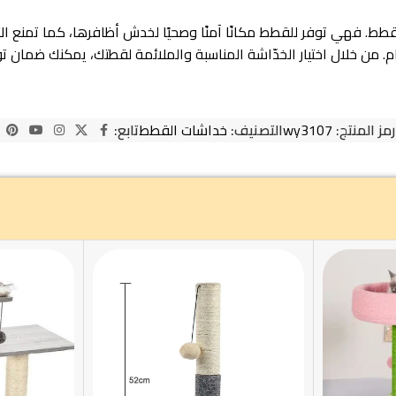
 فهي توفر للقطط مكانًا آمنًا وصحيًا لخدش أظافرها، كما تمنع الأضرا
من خلال اختيار الخدّاشة المناسبة والملائمة لقطتك، يمكنك ضمان تو
رمز المنتج:
wy3107
التصنيف:
خداشات القطط
تابع: