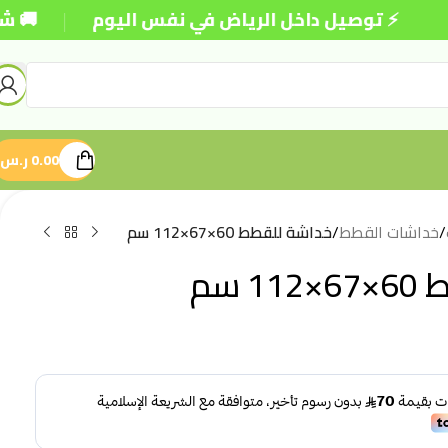
|
وصيل داخل الرياض في نفس اليوم
🚚 شحن مجاني للط
0.00
ر.س
/
خداشات القطط
/
خداشة للقطط 60×67×112 سم
 سم