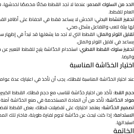
الحد من السلوك المدمر:
عندما لا تجد القطط مكانًا مخصصًا لخدشها، فإن
العام للقطط.
تحفيز النشاط البدني:
الخدش لا يساعد فقط في الحفاظ على أظافر القطط
لها بيئة للعب والتفاعل بشكل صحي.
تقليل التوتر والملل:
القطط التي لا تجد ما يشغلها قد تبدأ في إظهار 
يساعد في تقليل التوتر والملل.
تحفيز سلوك القطط الفطري:
استخدام الخدّاشة يتيح للقطط التعبير عن 
والرضا.
اختيار الخدّاشة المناسبة
عند اختيار الخدّاشة المناسبة لقطتك، يجب أن تأخذ في اعتبارك عدة عوام
حجم القط:
تأكد من اختيار خدّاشة تتناسب مع حجم قطتك. القطط الكبيرة ق
مواد الخدّاشة:
تأكد من أن المادة المستخدمة في صنع الخدّاشة آمنة لل
تصميم الخدّاشة:
يعتمد اختيارك على تفضيلات قطتك. بعض القطط تفضل 
الاستدامة:
إذا كنت تبحث عن خدّاشة تدوم لفترة طويلة، فاختر تلك المص
استبدالها.
الخاتمة