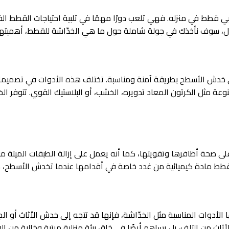
ربي قطط في منزله. فهي تلعب دورًا مهمًا في تلبية احتياجات القطط 
ال، سوف نأخذك في جولة شاملة حول ما هي الخدّاشة للقطط، أهميتها،
خدش الأسطح بطريقة آمنة ومناسبة. تختلف هذه الأدوات في تصميماته
ة مثل الكرتون المعاد تدويره، الخشب، أو البلاستيك القوي. تتوفر الخ
حة أظافرها وتقويتها، كما أنه يعمل على إزالة الطبقات الميتة من
لقطط مادة كيميائية من غدد خاصة في أقدامها عندما تخدش الأسطح، ما
أدوات المناسبة مثل الخدّاشة، فإنها قد تتجه إلى خدش الأثاث أو الجدر
أثاث من التلف، بل يساهم أيضًا في خلق بيئة منزلية مرتبة وخالية من