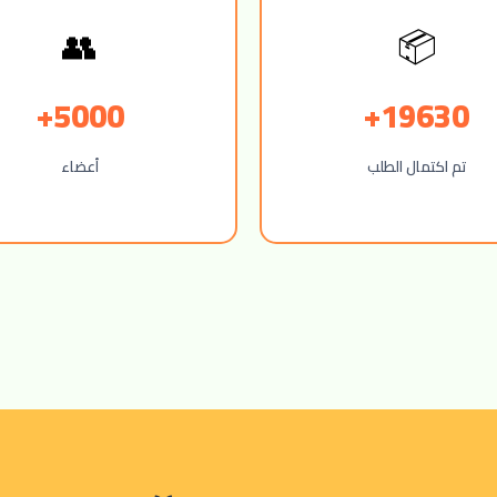
👥
📦
5000+
19630+
تم اكتمال الطلب
أعضاء