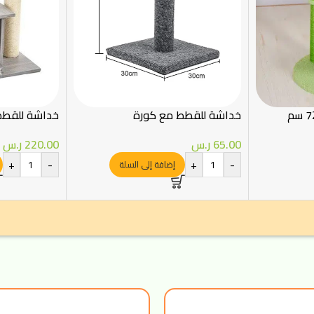
خداشة للقطط مع كورة
خداشة للقطط
65.00
ر.س
220.00
ر.س
+
-
+
-
إضافة إلى السلة