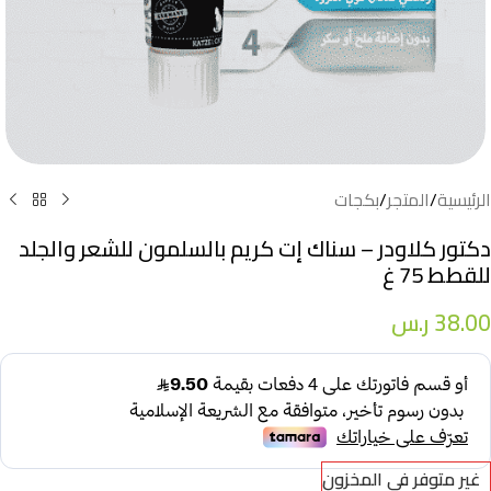
الرئيسية
/
المتجر
/
بكجات
دكتور كلاودر – سناك إت كريم بالسلمون للشعر والجلد
للقطط 75 غ
38.00
ر.س
غير متوفر في المخزون