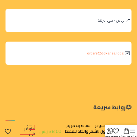
الرياض - حي النزهة
orders@dokansa.local
روابط سريعة
غير
دكتور كلاودر – سناك إت كريم
متوفر
38.00
ر.س
بالسلمون للشعر والجلد للقطط
في
75 غ