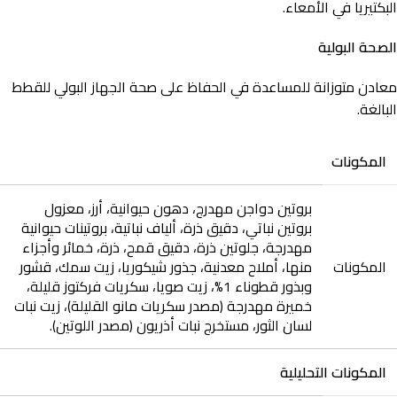
البكتيريا في الأمعاء.
الصحة البولية
معادن متوزانة للمساعدة في الحفاظ على صحة الجهاز البولي للقطط
البالغة.
المكونات
بروتين دواجن مهدرج، دهون حيوانية، أرز، معزول
بروتين نباتي، دقيق ذرة، ألياف نباتية، بروتينات حيوانية
مهدرجة، جلوتين ذرة، دقيق قمح، ذرة، خمائر وأجزاء
المكونات
منها، أملاح معدنية، جذور شيكوريا، زيت سمك، قشور
وبذور قطوناء 1%، زيت صويا، سكريات فركتوز قليلة،
خميرة مهدرجة (مصدر سكريات مانو القليلة)، زيت نبات
لسان الثور، مستخرج نبات أذريون (مصدر اللوتين).
المكونات التحليلية