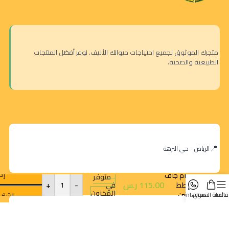
متجرك الموثوق لجميع احتياجات حيوانك الأليف. نوفر أفضل المنتجات
الطبيعية والصحية.
الرياض - حي النزهة
رويال
كانين
إض
طعام جاف
متوفر
115.00
ر.س
-
+
للقطط
في
المخزون
بيرشن
اشترِ 
قائمة
سلة التسوق
contact us
أدولت 2
كيلو
orders@dokansa.com