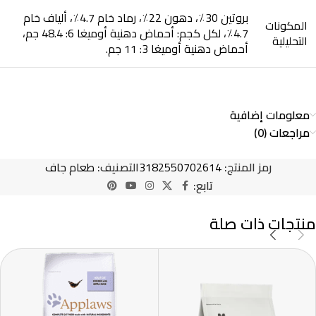
بروتين 30٪، دهون 22٪، رماد خام 4.7٪، ألياف خام
المكونات
4.7٪، لكل كجم: أحماض دهنية أوميغا 6: 48.4 جم،
التحليلية
أحماض دهنية أوميغا 3: 11 جم.
معلومات إضافية
مراجعات (0)
رمز المنتج:
3182550702614
التصنيف:
طعام جاف
تابع:
منتجات ذات صلة