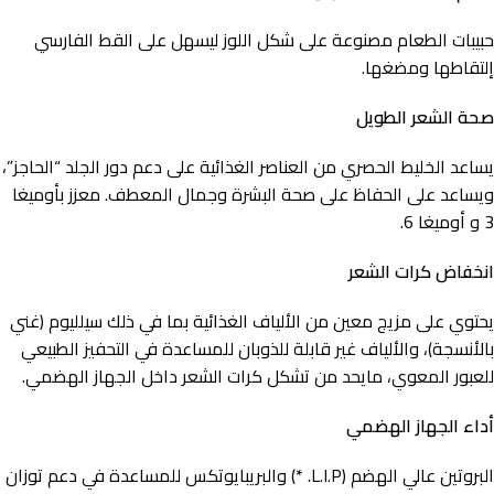
حبيبات الطعام مصنوعة على شكل اللوز ليسهل على القط الفارسي
إلتقاطها ومضغها.
صحة الشعر الطويل
يساعد الخليط الحصري من العناصر الغذائية على دعم دور الجلد “الحاجز”،
ويساعد على الحفاظ على صحة البشرة وجمال المعطف. معزز بأوميغا
3 و أوميغا 6.
انخفاض كرات الشعر
يحتوي على مزيج معين من الألياف الغذائية بما في ذلك سيلليوم (غني
بالأنسجة)، والألياف غير قابلة للذوبان للمساعدة في التحفيز الطبيعي
للعبور المعوي، مايحد من تشكل كرات الشعر داخل الجهاز الهضمي.
أداء الجهاز الهضمي
البروتين عالي الهضم (L.I.P. *) والبريبايوتكس للمساعدة في دعم توزان