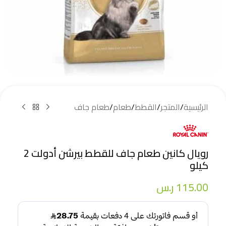
الرئيسية
/
المتجر
/
القطط
/
طعام
/
طعام جاف
رويال كانين طعام جاف للقطط بيرشن أدولت 2
كيلو
115.00
ر.س