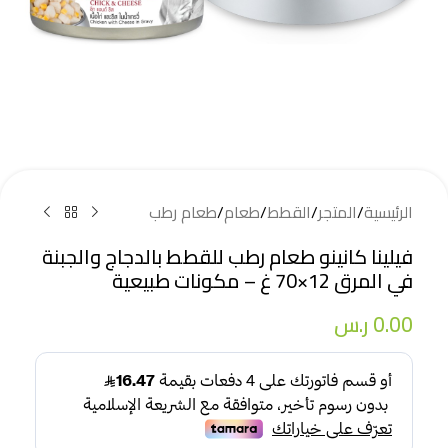
الرئيسية
/
المتجر
/
القطط
/
طعام
/
طعام رطب
فيلينا كانينو طعام رطب للقطط بالدجاج والجبنة
في المرق 12×70 غ – مكونات طبيعية
0.00
ر.س