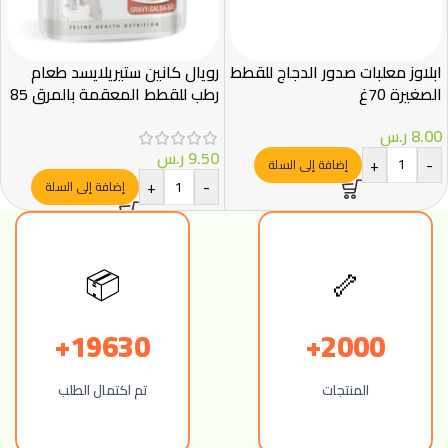
ابلاوز معلبات صدور الدجاج للقطط
رويال كانين ستيريلايسد طعام
الصغيرة 70غ
رطب للقطط المعقمة بالمرق 85
غ – Royal Canin
8.00
ر.س
9.50
ر.س
+
-
إضافة إلى السلة
+
-
إضافة إلى السلة
📦
🦴
19630+
2000+
المنتجات
تم اكتمال الطلب