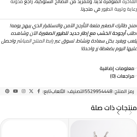
الفاخرة
المتوفرة لدينا. وللمزيد من النصائح السلوكية، راجع
مدونة
رعاية وتربية الطيور
في متجرنا.
امنح طائرك الصغير متعة التأرجح الآمن والاستقرار الذي يبهج يومه!
اطلب
أرجوحة الخشب مع إطار حديد للطيور الصغيرة
الآن وشاهده
يلعب ويغرد بكل سعادة ونشاط. تسوق عبر
رابط المنتج المباشر
واحصل
عليها اليوم بضغطة زر واحدة!
معلومات إضافية
مراجعات (0)
رمز المنتج:
5529954448
التصنيف:
الألعاب
تابع:
منتجات ذات صلة