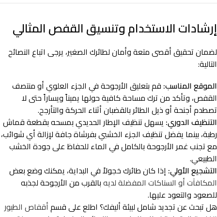
إرشادات الاستخدام وتنسيق القفص المثالي
لضمان تحقيق أقصى متعة وأمان لطائرك الصغير، يرجى اتباع النصائح
التالية:
الموقع المناسب:
قم بتعليق الأرجوحة في الجزء العلوي أو منتصف
القفص، وتأكد من ترك مساحة كافية حولها يميناً ويساراً حتى لا
تصطدم أجنحة أو ذيل الطائر بالقضبان أثناء الحركة والتأرجح.
التنظيف الدوري:
يسهل تنظيف الإطار الحديدي بمسحه بقطعة قماش
رطبة، بينما يفضل تنظيف الجزء الخشبي بفرشاة جافة لإزالة أي شوائب،
مع تجنب غمر الأرجوحة بالكامل في الماء للحفاظ على جودة الخشب
الطبيعي.
التشجيع الأولي:
إذا كان طائرك خجولاً في البداية، يمكنك وضع بعض
المكافآت أو السناكات المفضلة لديه
بالقرب من الأرجوحة لجذبه
للصعود والتعود عليها.
هل تبحث عن تجديد شامل لبيئة أليفك؟ اطلع على قسم
أقفاص الطيور