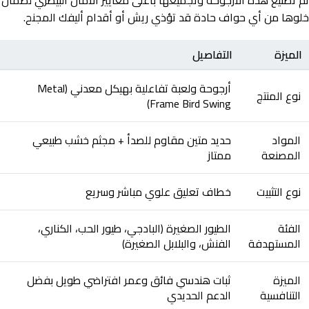
تم تصنيع هذه الأرجوحة وتجميعها بأعلى معايير الأمان البيطري لضمان
خلوها من أي حواف حادة قد تؤذي ريش أو أقدام أليفك المجنح.
الميزة
التفاصيل
أرجوحة ولعبة تفاعلية بهيكل معدني (Metal
نوع المنتج
Frame Bird Swing)
المواد
حديد متين مقاوم للصدأ + مجثم خشب طبيعي
المصنعة
ممتاز
نوع التثبيت
خطاف تعليق علوي مباشر وسريع
الفئة
الطيور الصغيرة (البادجي، طيور الحب، الكناري،
المستهدفة
الفنش، والبلابل الصغيرة)
الميزة
ثبات هندسي فائق وعمر افتراضي طويل بفضل
التنافسية
الدعم الحديدي