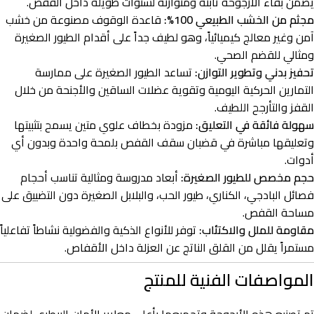
يضمن بقاء الأرجوحة ثابتة ومتوازنة لسنوات طويلة داخل القفص.
مجثم من الخشب الطبيعي 100%:
قاعدة الوقوف مصنوعة من خشب
آمن وغير معالج كيميائياً، وهو لطيف جداً على أقدام الطيور الصغيرة
ومثالي للقضم الصحي.
تحفيز بدني وتطوير التوازن:
تساعد الطيور الصغيرة على ممارسة
التمارين الحركية اليومية وتقوية عضلات الساقين والأجنحة من خلال
القفز والتأرجح اللطيف.
سهولة فائقة في التعليق:
مزودة بخطاف علوي متين يسمح بتثبيتها
وتعليقها مباشرة في قضبان سقف القفص بلمحة واحدة وبدون أي
أدوات.
حجم مخصص للطيور الصغيرة:
أبعاد مدروسة ومثالية تناسب أحجام
فصائل البادجي، الكناري، طيور الحب، والبلابل الصغيرة دون التضييق على
مساحة القفص.
مقاومة للملل والاكتئاب:
توفر للأنواع الذكية والفضولية نشاطاً تفاعلياً
مستمراً يقلل من القلق الناتج عن العزلة داخل الأقفاص.
المواصفات الفنية للمنتج