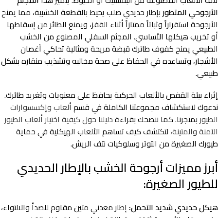
تلف الألعاب المصنوعة من البلاستيك أو الخيوط. يتميز هذا
المجثم
الأرجوحي المتطور
بإطار حديدي صلب يحيط بالقطعة الخشبية، مما يمنح
الأرجوحة استقراراً وثباتاً ممتازاً أثناء القفز، ويمنع الطائر من إسقاطها
أو تخريب هيكلها الأساسي. المجثم السفلي المصنوع من الخشب
الطبيعي يمنح كفوف طائرك قبضة مريحة ومثالية تحاكي أغصان
الأشجار، وتساعده في الحفاظ على صحة مخالبه وتشذيب منقاره بشكل
طبيعي.
إثراء بيئة القفص بالألعاب الحركية يحافظ على معنويات وتغريد طائرك.
ندعوك لاستكشاف مجموعتنا الكاملة في قسم
ألعاب وإكسسوارات
الطيور
بمتجرنا. كما ننصحك بقراءة
دليلنا حول كيفية اختيار ألعاب الطيور
الآمنة والمتينة
، لتكتشف كيف تساهم الألعاب الهيكلية في حماية
طيورك الصغيرة من التوتر وسلوكيات نتف الريش.
أبرز مميزات أرجوحة الخشب بالإطار الحديدي
للطيور الصغيرة:
هيكل حديدي شديد التحمل:
إطار معدني متين مقاوم للصدأ والالتواء،