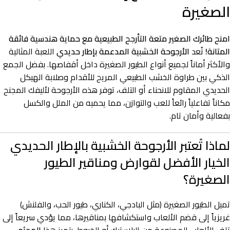
الصغيرة
امنح طائرك الصغير متعة التأرجح الطبيعية مع حماية هندسية فائقة
المتانة!
تُعد
الأرجوحة الخشبية المدعمة بإطار حديدي
اللعبة المثالية
والأكثر أماناً لجميع أنواع الطيور الصغيرة داخل أقفاصها. بفضل الجمع
الذكي بين طراوة الخشب الطبيعي المريح للأقدام وصلابة الهيكل
الحديدي المقاوم للانحناء أو التلف، توفر هذه الأرجوحة لأليفك المجنح
مكاناً تفاعلياً رائعاً للعب والتوازن، مما يحميه من الملل والكسل
بفعالية وأمان تام.
لماذا تُعتبر الأرجوحة الخشبية بالإطار الحديدي
الخيار الأفضل لقوارض ومناقير الطيور
الصغيرة؟
تميل الطيور الصغيرة (مثل البادجي، الكناري، طيور الحب، والفلنش)
غريزياً إلى قضم الألعاب واستكشافها بمناقيرها، مما يؤدي سريعاً إلى