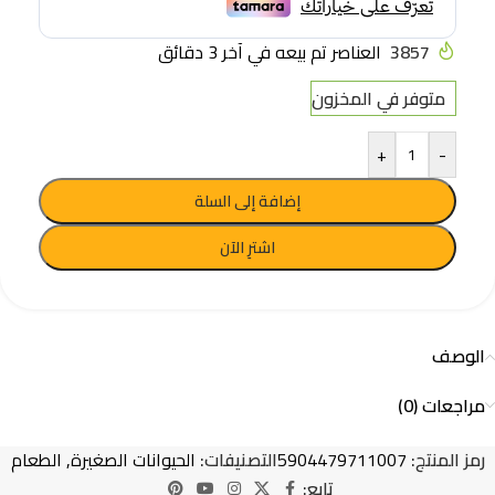
3857
العناصر تم بيعه في آخر 3 دقائق
متوفر في المخزون
+
-
إضافة إلى السلة
اشترِ الآن
الوصف
مراجعات (0)
رمز المنتج:
5904479711007
التصنيفات:
الحيوانات الصغيرة
,
الطعام
تابع: