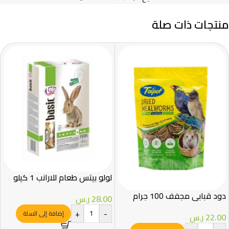
منتجات ذات صلة
لولو بيتس طعام للارانب 1 كيلو
دود قبابي مجفف 100 جرام
28.00
ر.س
+
-
إضافة إلى السلة
22.00
ر.س