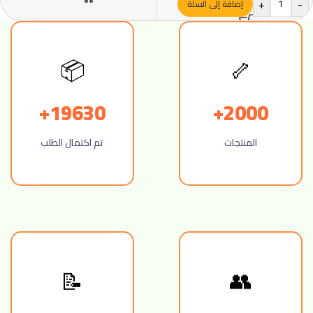
+
-
إضافة إلى السلة
📦
🦴
19630+
2000+
المنتجات
تم اكتمال الطلب
📝
👥