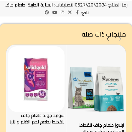
رمز المنتج:
052742042084
التصنيفات:
العناية الطبية
,
طعام جاف
تابع:
منتجات ذات صلة
سوليد جولد طعام جاف
سول
للقطط بطعم لحم الغنم والأرز
للق
ابلاوز طعام جاف للقطط
1.81كجم
والتفا
المعقمة بطعم سمك