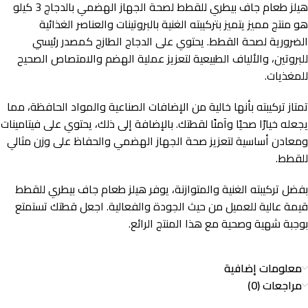
هيلز طعام جاف بيطري للقطط لصحة الجهاز الهضمي بالدجاج 3 كيلو
هو منتج مميز يتميز بتركيبته الغنية بالبروتينات والعناصر الغذائية
الضرورية لصحة القطط. يحتوي على الدجاج الطازج كمصدر رئيسي
للبروتين، والألياف الطبيعية لتعزيز عملية الهضم والامتصاص الصحيح
للمغذيات.
تمتاز تركيبته بأنها خالية من الإضافات الصناعية والمواد الحافظة، مما
يجعله خيارًا صحيًا وآمنًا لقطتك. بالإضافة إلى ذلك، يحتوي على فيتامينات
ومعادن أساسية لتعزيز صحة الجهاز الهضمي والحفاظ على وزن مثالي
للقطط.
بفضل تركيبته الغنية والمتوازنة، يوفر هيلز طعام جاف بيطري للقطط
قيمة عالية للعميل من حيث الجودة والفعالية. اجعل قطتك تستمتع
بوجبة شهية وصحية مع هذا المنتج الرائع.
معلومات إضافية
مراجعات (0)