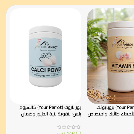
يور باروت (Your Parrot) بروبايوتك:
يور باروت (Your Parrot) كالسيوم
 لأمعاء طائرك وامتصاص
بلس: لتقوية بنية الطيور وضمان
500
سلامة البيض – 500g
148.00
ر.س