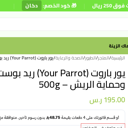
|
|
🎁 كود الخصم:
دكان
⚡ توصي
ك الزينة
الرئيسية
/
المتجر
/
الطيور
/
الصحة والرعاية
/
يور باروت (Your Parrot) ريد بوست: لتعزيز اللون الأحمر البراق وحماية الريش – 500g
يور باروت (Parrot
وحماية الريش – 500g
195.00
ر.س