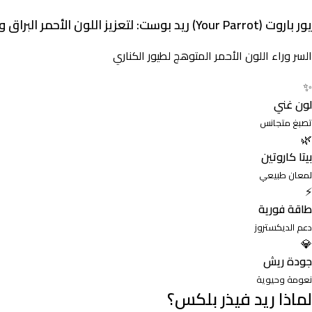
يور باروت (Your Parrot) ريد بوست: لتعزيز اللون الأحمر البراق وحماية الريش – 500g
السر وراء اللون الأحمر المتوهج لطيور الكناري
✨
لون غني
تصبغ متجانس
🌿
بيتا كاروتين
لمعان طبيعي
⚡
طاقة فورية
دعم الديكستروز
💎
جودة ريش
نعومة وحيوية
لماذا ريد فيذر بلكس؟