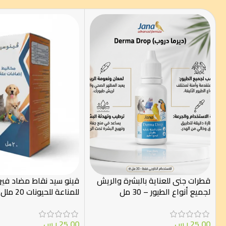
قطرات جنى للعناية بالبشرة والريش
قينو سيد نقاط مضاد في
لجميع أنواع الطيور – 30 مل
للمناعة للحيونات 20 ملل
25.00
ر.س
25.00
ر.س