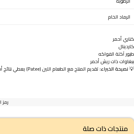
الرطوبة
الرماد الخام
كناري أحمر
كاردينال
طيور آكلة الفواكه
ببغاوات ذات ريش أحمر
💡
نصيحة الخبراء:
تقديم المنتج مع الطعام اللين (Patee) يعطي نتائج أسرع وأفضل في امتصاص الصبغة مقارنة بماء الشرب.
رمز ا
منتجات ذات صلة