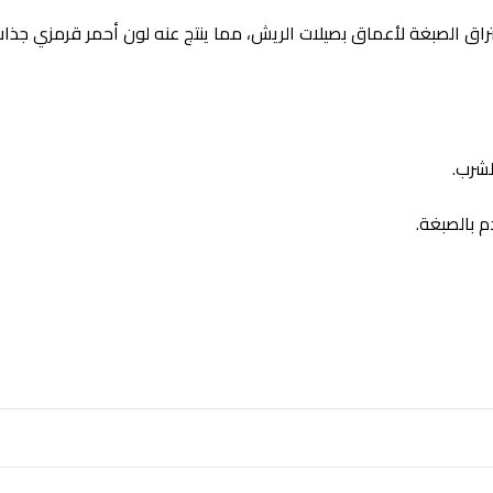
اق الصبغة لأعماق بصيلات الريش، مما ينتج عنه لون أحمر قرمزي جذاب 