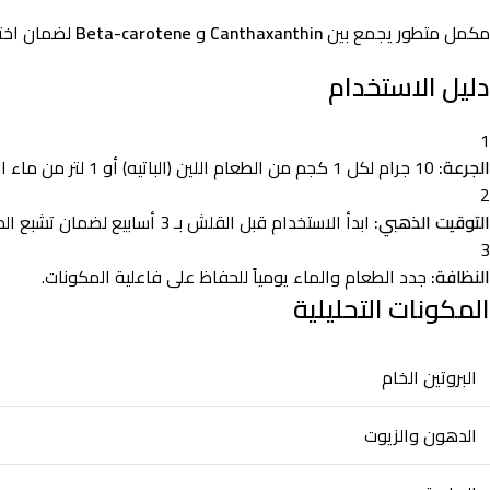
مكمل متطور يجمع بين
Canthaxanthin
و
Beta-carotene
لضمان اختر
دليل الاستخدام
1
الجرعة:
10 جرام لكل 1 كجم من الطعام اللين (الباتيه) أو 1 لتر من ماء الشرب.
2
التوقيت الذهبي:
ابدأ الاستخدام قبل القلش بـ 3 أسابيع لضمان تشبع الدم بالصبغة.
3
النظافة:
جدد الطعام والماء يومياً للحفاظ على فاعلية المكونات.
المكونات التحليلية
البروتين الخام
الدهون والزيوت