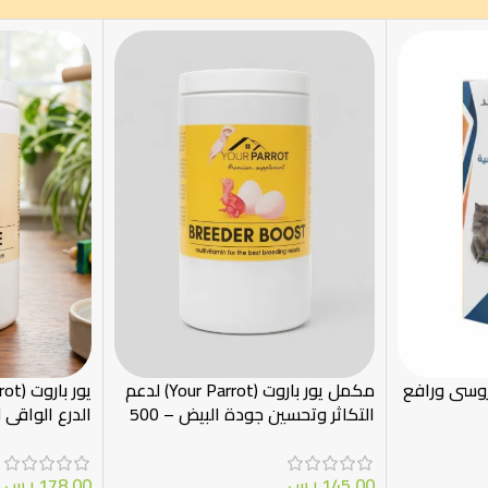
روسى ورافع
مكمل يور باروت (Your Parrot) لدعم
التكاثر وتحسين جودة البيض – 500
الدرع الواقي
جم
أفضل للغذاء – g
145.00
ر.س
178.00
ر.س