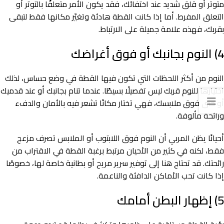
متوتر أو قلق شديد عند اختفائك، فقد يكون الأمر متعلقًا بالتوتر أو
التعلق المفرط. أما إذا كانت القطة هادئة وتغيّر مكانها فقط لتبقى
بقربك، فهذه علامة جميلة على الارتباط.
4) النوم بجانبك أو فوق أغراضك
النوم من أكثر اللحظات التي تكون فيها القطة في وضع حساس، لذلك
اختيارها للنوم قربك ليس تفصيلًا بسيطًا. عندما تنام بجانبك أو عند قدميك
أو حتى فوق ملابسك، فهي تختار مكانًا تشعر فيه بالأمان والدفء
ورائحة مألوفة.
أحيانًا يظن المربي أن النوم فوق اللابتوب أو الملابس تصرف مزعج
فقط، لكنه في كثير من الأحيان مرتبط برغبة القطة في الاقتراب من
رائحتك. قد تحتاج هنا إلى توفير سرير مريح أو بطانية خاصة لها، خصوصًا
إذا كانت تحب الأماكن الدافئة والناعمة.
5) إظهار البطن أمامك