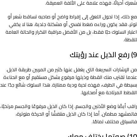
شعرك أحيانًا، فهذه علامة على الألفة العميقة.
مع ذلك، إذا تحول اللعق إلى إفراط واضح أو صاحبه تساقط شعر أو
توتر، فقد يكون وراءه ضغط نفسي أو مشكلة جلدية. هنا لا يكفي
اعتبار السلوك حبًا فقط، بل من الأفضل مراقبة التكرار والحالة العامة
للقطة.
9) رفع الذيل عند رؤيتك
من الإشارات السريعة التي يغفل عنها كثير من المربين طريقة الذيل.
عندما تقترب منك القطة وذيلها مرفوع بشكل مستقيم أو مع انحناءة
بسيطة في الطرف، فهذه تحية ودية ممتازة. هذا السلوك شائع جدًا عند
القطط المرتاحة مع أصحابها.
راقب أيضًا وضع الأذنين والجسم. إذا كان الذيل مرفوعًا والجسم مرتخيًا،
فالمشهد مطمئن. أما إذا كان الذيل منتفشًا أو الحركة متوترة،
فالسياق مختلف تمامًا.
10) صوتها يختلف معك