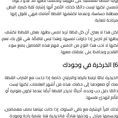
رؤية القطة مستلقية على ظهرها وتكشف بطنها قد تبدو دعوة
للمسح، لكنها ليست دائمًا كذلك. الأصح أنها إشارة ثقة كبيرة. البطن
منطقة حساسة، وعندما تكشفها القطة أمامك فهي تقول إنها
مرتاحة للغاية.
لكن هذا لا يعني أن كل قطة تريد لمس بطنها. بعض القطط تكشف
بطنها ثم تنزعج إذا حاولت لمسها، وهذا ليس تناقضًا. هي تثق بك، نعم،
لكنها لا تحب هذا النوع من اللمس. فهم هذه التفاصيل يمنع سوء
التقدير ويحافظ على علاقتك معها.
6) الخرخرة في وجودك
الخرخرة غالبًا ترتبط بالرضا والارتياح، خاصة إذا جاءت مع اقتراب القطة
منك أو صعودها إلى حضنك. هذه من أشهر العلامات، لكنها ليست
دائمًا دليل حب وحده. أحيانًا تخرخر القطة أيضًا عندما تكون متوترة أو
تتألم لتهدئ نفسها.
لذلك اقرأ الإشارة مع باقي السلوك. إذا كانت عيناها نصف مغمضتين،
وجسمها مرتخي، وذيلها هادئًا، فالخرخرة هنا علامة راحة ومودة