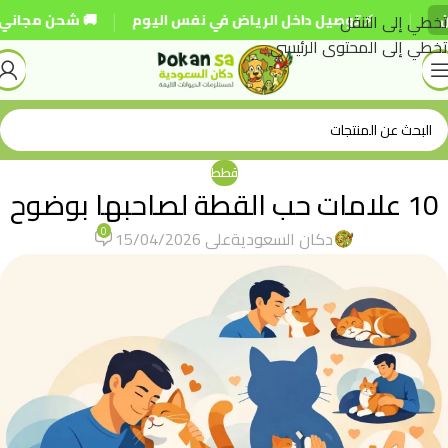
|
تخطي إلى التنقل
⚡ توصيل داخل الرياض في نفس اليوم
🚚 شحن مجاني للطلبات فوق
تخطي إلى المحتوى الرئيسي
قطط
10 علامات حب القطة لصاحبها بوضوح
0
دكان السعودية
على 15/04/2026