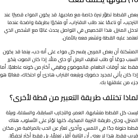
بعض القطط تطوّر نبرة خاصة مع صاحبها. قد يكون المواء قصيرًا عند
الترحيب، أو ناعمًا عند طلب الاقتراب، أو متكررًا بطريقة واضحة عندما
تدخل المنزل. هذا التخصيص في التواصل يحدث غالبًا مع الشخص الذي
تعتمد عليه القطة وتشعر معه بالأمان.
المشكلة أن بعض المربين يفسر كل مواء على أنه حب، بينما قد يكون
السبب جوعًا أو طلب تنظيف الرمل أو حتى مللًا. إذا كان الصوت يتكرر
فقط عند أوقات الطعام، فالموضوع وظيفي أكثر من كونه عاطفيًا. أما
إذا كان يأتي لمجرد حضورك ويتبعه اقتراب هادئ أو احتكاك، فغالبًا هو
جزء من علاقتها بك.
لماذا تختلف طريقة التعبير من قطة لأخرى؟
ليست كل القطط متشابهة. العمر، والتجارب السابقة، والسلالة، وبيئة
المنزل، وحتى طريقة التربية المبكرة، كلها تؤثر على الأسلوب. هناك
قطط حنونة جدًا في اللمس، وأخرى تعبّر عن الحب بالمراقبة من مكان
قريب فقط. هذا لا يعني أن الثانية أقل تعلقًا، بل فقط أكثر تحفظًا.