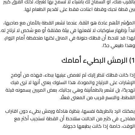
بالقرب منك، أو السماح لك بأشياء لا تسمح بها لغيرك. لذلك الفرق كبير
بين قطة تحبك وقطة اعتادت فقط على تقديم الطعام لها.
المؤشر الأهم عادة هو الثقة. عندما تشعر القطة بالأمان مع صاحبها،
تبدأ بإظهار سلوكيات لا تفعلها في بيئة مقلقة أو مع شخص لا ترتاح له.
لهذا قد تلاحظ أن قطتك حنونة في المنزل لكنها متحفظة أمام الزوار،
وهذا طبيعي جدًا.
1) الرمش البطيء أمامك
إذا كانت قطتك تنظر إليك ثم تغمض عينيها ببطء، فهذه من أوضح
الإشارات على الارتياح والمودة. هذا السلوك يعني أنها لا ترى فيك
تهديدًا، بل تشعر بالطمأنينة وهي بجانبك. بعض المربين يسمونه قبلة
القطط، والاسم قريب من المعنى فعلًا.
يمكنك الرد بالطريقة نفسها، بنظرة هادئة ورمش بطيء دون اقتراب
مفاجئ. في كثير من الحالات ستلاحظ أن القطة تستجيب أكثر مع
الوقت، خاصة إذا كانت بطبعها خجولة.