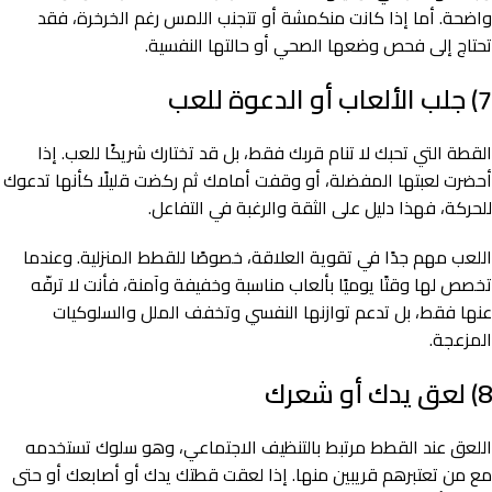
واضحة. أما إذا كانت منكمشة أو تتجنب اللمس رغم الخرخرة، فقد
تحتاج إلى فحص وضعها الصحي أو حالتها النفسية.
7) جلب الألعاب أو الدعوة للعب
القطة التي تحبك لا تنام قربك فقط، بل قد تختارك شريكًا للعب. إذا
أحضرت لعبتها المفضلة، أو وقفت أمامك ثم ركضت قليلًا كأنها تدعوك
للحركة، فهذا دليل على الثقة والرغبة في التفاعل.
اللعب مهم جدًا في تقوية العلاقة، خصوصًا للقطط المنزلية. وعندما
تخصص لها وقتًا يوميًا بألعاب مناسبة وخفيفة وآمنة، فأنت لا ترفّه
عنها فقط، بل تدعم توازنها النفسي وتخفف الملل والسلوكيات
المزعجة.
8) لعق يدك أو شعرك
اللعق عند القطط مرتبط بالتنظيف الاجتماعي، وهو سلوك تستخدمه
مع من تعتبرهم قريبين منها. إذا لعقت قطتك يدك أو أصابعك أو حتى