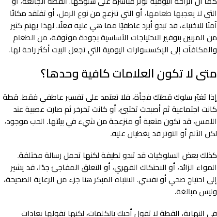
كما أن الراحة اليومية تؤثر مباشرة على سلوكها. القطة الجائعة، أو
التي
لا يعجبها طعامها
، أو التي تنزعج من
نوع الرمل
، أو تفتقد مكانًا
آمنًا للاختباء، قد تبدو أبرد عاطفيًا مما هي عليه فعلًا. لهذا يهتم كثير
من المربين بتوفير الاحتياجات الأساسية بجودة موثوقة، من الطعام
والمكافآت إلى الإكسسوارات اليومية التي تجعل البيت أكثر راحة لها.
متى لا تكون العلامات كافية وحدها؟
إذا تغيّر سلوك قطتك فجأة، فلا تعتمد على تفسير عاطفي فقط. قطة
كانت اجتماعية ثم أصبحت تختبئ، أو كانت تخرخر ثم صارت عصبية عند
اللمس، قد تكون متعبة أو منزعجة من شيء في بيئتها. الحب موجود،
لكن الألم أو التوتر قد يغطيان عليه.
كذلك بعض السلوكيات قد تبدو لطيفة لكنها تحمل رسالة مختلفة.
المواء الزائد، أو الاحتكاك القهري، أو التعلق المفاجئ جدًا، قد يشير
إلى احتياج صحي أو نفسي. الانتباه المبكر هنا جزء من الرعاية الصحيحة،
وليس مبالغة.
في النهاية، القطة لا تقول أحبك بالكلمات، لكنها تقولها بعادات