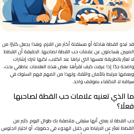
قد تبدو القطة هادئة أو مستقلة أكثر من اللازم، وهذا يجعل كثيرًا من
المربين يتساءلون عن علامات حب القطة لصاحبها. الحقيقة أن القطط
لا تعبّر بالطريقة نفسها التي نراها عند الكلاب، لكنها تترك إشارات
واضحة جدًا إذا عرفت كيف تقرأها. بعض هذه العلامات عاطفي بحت،
وبعضها مرتبط بالأمان والثقة، ولهذا من المهم فهم السلوك في
سياقه لا الاكتفاء بموقف واحد.
ما الذي تعنيه علامات حب القطة لصاحبها
فعلًا؟
حب القطة لا يعني أنها ستبقى ملتصقة بك طوال اليوم. كثير من
القطط تعبّر عن الارتباط من خلال الهدوء في حضورك، أو اختيار الجلوس