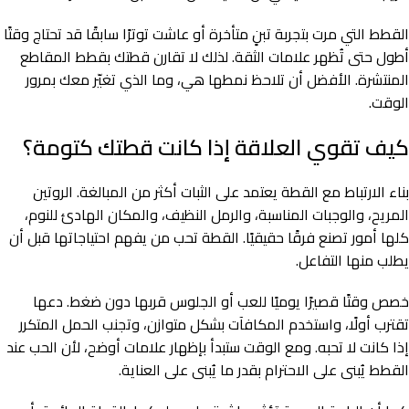
القطط التي مرت بتجربة تبنٍ متأخرة أو عاشت توترًا سابقًا قد تحتاج وقتًا
أطول حتى تُظهر علامات الثقة. لذلك لا تقارن قطتك بقطط المقاطع
المنتشرة. الأفضل أن تلاحظ نمطها هي، وما الذي تغيّر معك بمرور
الوقت.
كيف تقوي العلاقة إذا كانت قطتك كتومة؟
بناء الارتباط مع القطة يعتمد على الثبات أكثر من المبالغة. الروتين
المريح، والوجبات المناسبة، والرمل النظيف، والمكان الهادئ للنوم،
كلها أمور تصنع فرقًا حقيقيًا. القطة تحب من يفهم احتياجاتها قبل أن
يطلب منها التفاعل.
خصص وقتًا قصيرًا يوميًا للعب أو الجلوس قربها دون ضغط. دعها
تقترب أولًا، واستخدم المكافآت بشكل متوازن، وتجنب الحمل المتكرر
إذا كانت لا تحبه. ومع الوقت ستبدأ بإظهار علامات أوضح، لأن الحب عند
القطط يُبنى على الاحترام بقدر ما يُبنى على العناية.