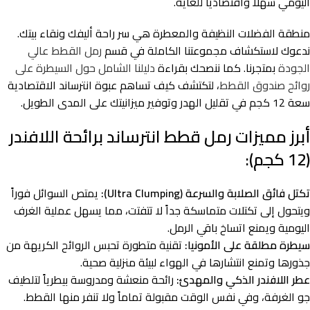
اليومي سهلاً واقتصادياً للغاية.
منطقة الفضلات النظيفة والمعطرة هي سر راحة أليفك ونقاء بيتك.
ندعوك لاستكشاف مجموعتنا الكاملة في قسم
رمل القطط عالي
الجودة
بمتجرنا. كما ننصحك بقراءة
دليلنا الشامل حول السيطرة على
روائح صندوق القطط
، لتكتشف كيف تساهم عبوة انترساند الاقتصادية
سعة 12 كجم في تقليل الهدر وتوفير ميزانيتك على المدى الطويل.
أبرز مميزات رمل قطط انترساند برائحة اللافندر
(12 كجم):
تكتل فائق الصلابة والسرعة (Ultra Clumping):
يمتص السوائل فوراً
ويتحول إلى تكتلات متماسكة جداً لا تتفتت، مما يسهل عملية الغرف
اليومية ويمنع اتساخ باقي الرمل.
سيطرة مطلقة على الأمونيا:
تقنية متطورة تحبس الروائح الكريهة من
جذورها وتمنع انتشارها في الهواء لبيئة منزلية صحية.
عطر اللافندر الذكي والمهدئ:
رائحة منعشة ومدروسة بيطرياً لتلطيف
جو الغرفة، وفي نفس الوقت مقبولة تماماً ولا تنفر منها القطط.