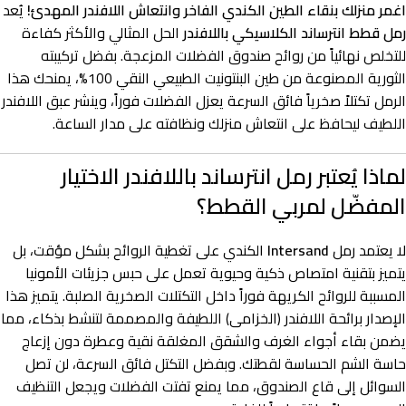
اغمر منزلك بنقاء الطين الكندي الفاخر وانتعاش اللافندر المهدئ!
يُعد
رمل قطط انترساند الكلاسيكي باللافندر
الحل المثالي والأكثر كفاءة
للتخلص نهائياً من روائح صندوق الفضلات المزعجة. بفضل تركيبته
الثورية المصنوعة من طين البنتونيت الطبيعي النقي 100%، يمنحك هذا
الرمل تكتلاً صخرياً فائق السرعة يعزل الفضلات فوراً، وينشر عبق اللافندر
اللطيف ليحافظ على انتعاش منزلك ونظافته على مدار الساعة.
لماذا يُعتبر رمل انترساند باللافندر الاختيار
المفضّل لمربي القطط؟
لا يعتمد رمل
Intersand
الكندي على تغطية الروائح بشكل مؤقت، بل
يتميز بتقنية امتصاص ذكية وحيوية تعمل على حبس جزيئات الأمونيا
المسببة للروائح الكريهة فوراً داخل التكتلات الصخرية الصلبة. يتميز هذا
الإصدار برائحة اللافندر (الخزامى) اللطيفة والمصممة لتنشط بذكاء، مما
يضمن بقاء أجواء الغرف والشقق المغلقة نقية وعطرة دون إزعاج
حاسة الشم الحساسة لقطتك. وبفضل التكتل فائق السرعة، لن تصل
السوائل إلى قاع الصندوق، مما يمنع تفتت الفضلات ويجعل التنظيف