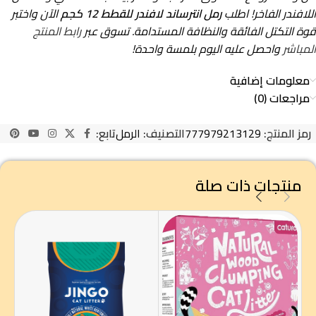
اللافندر الفاخر! اطلب
رمل انترساند لافندر للقطط 12 كجم
الآن واختبر
قوة التكتل الفائقة والنظافة المستدامة. تسوق عبر
رابط المنتج
المباشر
واحصل عليه اليوم بلمسة واحدة!
معلومات إضافية
مراجعات (0)
رمز المنتج:
777979213129
التصنيف:
الرمل
تابع:
منتجات ذات صلة