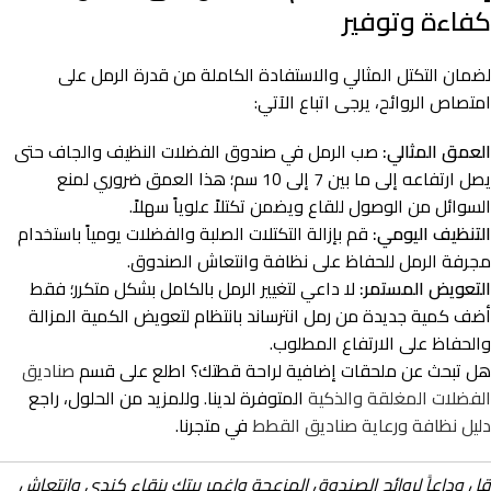
كفاءة وتوفير
لضمان التكتل المثالي والاستفادة الكاملة من قدرة الرمل على
امتصاص الروائح، يرجى اتباع الآتي:
العمق المثالي:
صب الرمل في صندوق الفضلات النظيف والجاف حتى
يصل ارتفاعه إلى ما بين 7 إلى 10 سم؛ هذا العمق ضروري لمنع
السوائل من الوصول للقاع ويضمن تكتلاً علوياً سهلاً.
التنظيف اليومي:
قم بإزالة التكتلات الصلبة والفضلات يومياً باستخدام
مجرفة الرمل للحفاظ على نظافة وانتعاش الصندوق.
التعويض المستمر:
لا داعي لتغيير الرمل بالكامل بشكل متكرر؛ فقط
أضف كمية جديدة من رمل انترساند بانتظام لتعويض الكمية المزالة
والحفاظ على الارتفاع المطلوب.
هل تبحث عن ملحقات إضافية لراحة قطتك؟ اطلع على قسم
صناديق
الفضلات المغلقة والذكية
المتوفرة لدينا. وللمزيد من الحلول، راجع
دليل نظافة ورعاية صناديق القطط
في متجرنا.
قل وداعاً لروائح الصندوق المزعجة واغمر بيتك بنقاء كندي وانتعاش