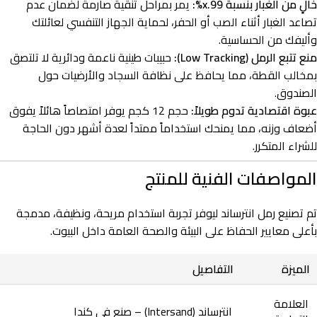
خالٍ من الغبار بنسبة 99.x%:
يمر بمراحل تنقية صارمة لضمان عدم
تصاعد الغبار أثناء الصب أو الحفر، لحماية الجهاز التنفسي لعائلتك
وأليفك من الحساسية.
منع تتبع الرمل (Low Tracking):
حبيبات طينية ناعمة ودائرية لا تلتصق
بمخالب القطة، مما يحافظ على نظافة السجاد والأرضيات حول
الصندوق.
عبوة اقتصادية تدوم طويلاً:
حجم 12 كجم يوفر امتصاصاً هائلاً يفوق
أضعاف وزنه، مما يمنحك استخداماً ممتداً لعدة أشهر دون الحاجة
للشراء المتكرر.
المواصفات الفنية للمنتج
تم تصنيع رمل انترساند ليوفر تجربة استخدام مريحة، ونظيفة، مدمجة
بأعلى معايير الحفاظ على البيئة والصحة العامة داخل البيوت.
الميزة
التفاصيل
العلامة
انترساند (Intersand) – صنع في كندا