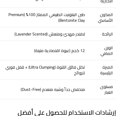
التجارية
المكون
طين البنتونيت الطبيعي الممتاز 100% (Premium
الأساسي
Bentonite Clay)
الرائحة
لافندر مهدئ ومنعش (Lavender Scented)
الوزن
12 كجم (عبوة اقتصادية متينة)
الصافي
الميزة
تكتل فائق القوة (Ultra Clumping) + قفل فوري
الرئيسية
للروائح
مستوى
منخفض جداً وشبه منعدم (Dust-Free)
الغبار
إرشادات الاستخدام للحصول على أفضل