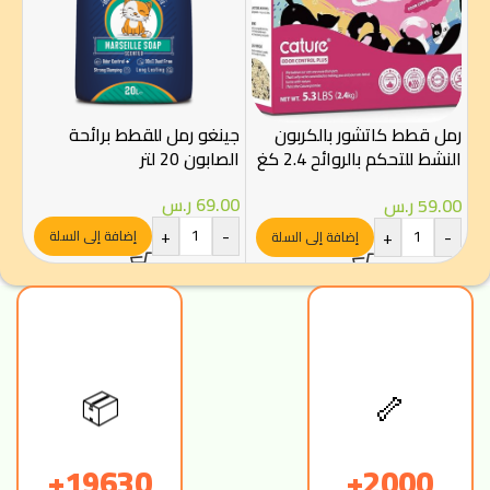
رمل قطط كاتشور بالكربون
جينغو رمل للقطط برائحة
جين
النشط للتحكم بالروائح 2.4 كغ
الصابون 20 لتر
اليا
– تكتل سريع
69.00
ر.س
00
59.00
ر.س
-
+
-
+
-
إضافة إلى السلة
إضافة إلى السلة
🦴
📦
19630+
2000+