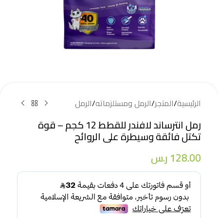
الرئيسية
/
المتجر
/
الرمل ومستلزماته
/
الرمل
رمل انترساند لافندر للقطط 12 كجم – قوة
تكتل فائقة وسيطرة على الروائح
128.00
ر.س