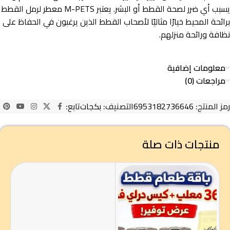
يسبب أي ضرر لصحة القطط أو البشر. يعتبر M-PETS معطر لرمل القطط
برائحة المحيط خيارًا مثاليًا لأصحاب القطط الذين يرغبون في الحفاظ على
نظافة ورائحة منزلهم.
معلومات إضافية
مراجعات (0)
رمز المنتج:
6953182736646
التصنيف:
بكجات
تابع:
منتجات ذات صلة