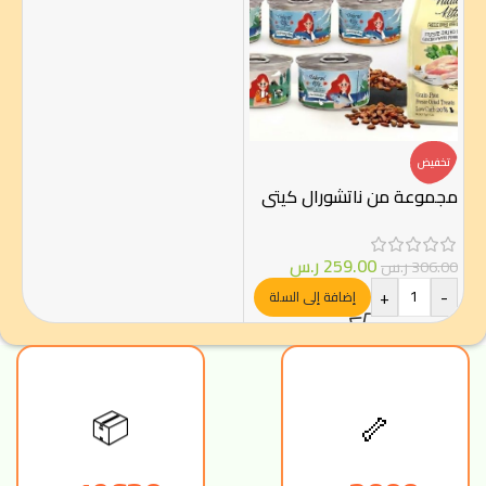
تخفيض
مجموعة من ناتشورال كيتي
259.00
ر.س
306.00
ر.س
+
-
إضافة إلى السلة
📦
🦴