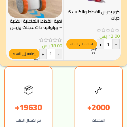
كور بجرس للقطط والكلاب 6
كات 
حبات
لعبة القطط التفاعلية الذكية
– بهلوانية ذات عجلات وريش
00
ملون
12.00
ر.س
-
+
-
إضافة إلى السلة
38.00
ر.س
+
-
إضافة إلى السلة
🦴
📦
19630+
2000+
المنتجات
تم اكتمال الطلب