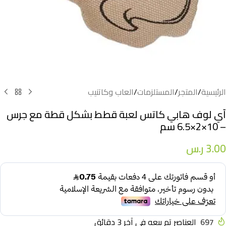
الرئيسية
/
المتجر
/
المستلزمات
/
العاب وكاتنيب
آي لوف هابي كاتس لعبة قطط بشكل قطة مع جرس
– 10×2×6.5 سم
3.00
ر.س
697
العناصر تم بيعه في آخر 3 دقائق