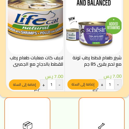
شيزر طعام قطط رطب تونة
لايف كات معلبات طعام رطب
لاي
مع لحم بقري 85 جم
للقطط بالدجاج مع الجمبري
للق
85 جرام
الاب
7.00
ر.س
7.00
ر.س
00
+
-
-
+
-
إضافة إلى السلة
إضافة إلى السلة
🦴
📦