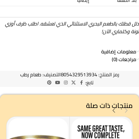
بلد المنشأ
إيطاليا
دلل قطتك بالطعم البحري الاستثنائي الذي تعشقه. اطلب ظرف أوزي
تونة وكلماري الآن!
معلومات إضافية
مراجعات (0)
رمز المنتج:
8054329513934
التصنيف:
طعام رطب
تابع:
منتجات ذات صلة