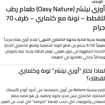
الوصف
أوزي نيتشر (Oasy Nature) طعام رطب
للقطط – تونة مع كلماري – ظرف 70
جرام
وليمة بحرية فاخرة بنكهة الكلماري الشهي!
يقدم أوزي نيتشر مزيجاً
طبيعياً 100% يجمع بين قطع التونة الحقيقية وقطع الكلماري (الحبار)
اللذيذة المطهوة في مرق طبيعي، ليوفر لقطتك وجبة غنية بالبروتين
ومذاقاً يحاكي طعامها في الطبيعة.
لماذا تختار “أوزي نيتشر” تونة وكلماري
لقطتك؟
تتميز سلسلة
Nature
من أوزي باعتمادها على أجود أنواع الأسماك
المختارة. الكلماري ليس مجرد نكهة إضافية، بل هو مصدر ممتاز
للمعادن والبروتينات التي تجذب القطط “الذواقة” التي تبحث عن التغيير.