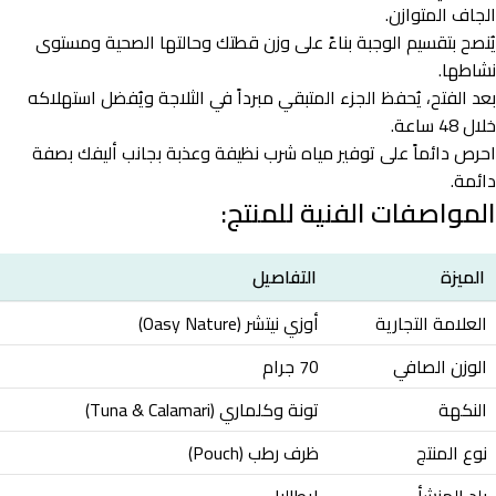
الجاف المتوازن.
يُنصح بتقسيم الوجبة بناءً على وزن قطتك وحالتها الصحية ومستوى
نشاطها.
بعد الفتح، يُحفظ الجزء المتبقي مبرداً في الثلاجة ويُفضل استهلاكه
خلال 48 ساعة.
احرص دائماً على توفير مياه شرب نظيفة وعذبة بجانب أليفك بصفة
دائمة.
المواصفات الفنية للمنتج:
الميزة
التفاصيل
العلامة التجارية
أوزي نيتشر (Oasy Nature)
الوزن الصافي
70 جرام
النكهة
تونة وكلماري (Tuna & Calamari)
نوع المنتج
ظرف رطب (Pouch)