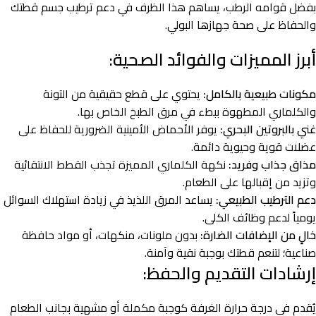
بفضل قوامه الرطب، يساهم هذا الظرف في دعم ترطيب جسم قطتك
والحفاظ على صحة جهازها البولي.
أبرز المميزات والفوائد الصحية:
مكونات طبيعية بالكامل:
يحتوي على قطع حقيقية من التونة
والكلماري المطهوة ببطء في مرق الطبخ الخاص بها.
غني بالبروتين البحري:
يوفر الأحماض الأمينية الضرورية للحفاظ على
عضلات قوية وحيوية دائمة.
مذاق جذاب وفريد:
نكهة الكلماري المميزة تجذب القطط الانتقائية
وتزيد من إقبالها على الطعام.
دعم الترطيب الطبيعي:
يساعد المرق اللذيذ في زيادة استهلاك السوائل
يومياً لدعم وظائف الكلى.
خالٍ من الإضافات الضارة:
بدون ملونات، منكهات، أو مواد حافظة
صناعية؛ لتنعم قطتك بوجبة نقية وآمنة.
إرشادات التقديم والحفظ:
يُقدم في درجة حرارة الغرفة كوجبة مكملة أو مشهية بجانب الطعام