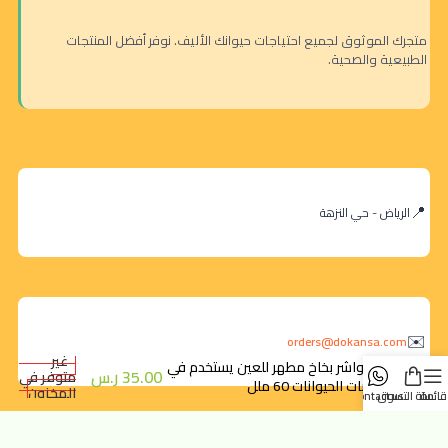
متجرك الموثوق لجميع احتياجات حيوانك الأليف. نوفر أفضل المنتجات
الطبيعية والصحية.
الرياض - حي النزهة
orders@dokansa.com
غير
أي واشر بخاخ مطهر للعين يستخدم في
35.00
ر.س
متوفر في
إصابات الحيوانات 60 ملل
المخزون
قائمة
سلة التسوق
contact us