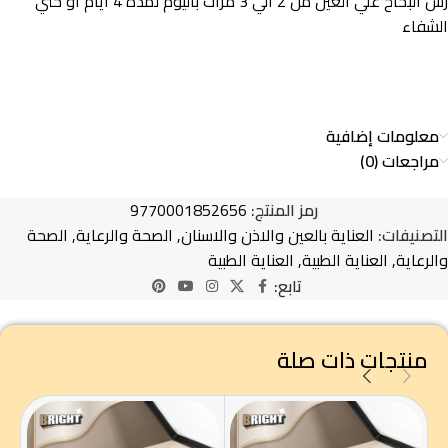
رش البخاخ علي العين من 2 الي 3 مرات باليوم لمدة 4 ايام او حتي
الشفاء
معلومات إضافية
مراجعات (0)
رمز المنتج:
9770001852656
التصنيفات:
العناية بالعين والاذن والاسنان
,
الصحة والرعاية
,
الصحة
والرعاية
,
العناية الطبية
,
العناية الطبية
تابع:
منتجات ذات صلة