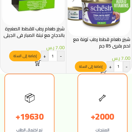
شيزر طعام رطب للقطط الصغيرة
بالدجاج مع نبتة الصبار في الجيلي
شيزر طعام قطط رطب تونة مع
85غ
لحم بقري 85 جم
7.00
ر.س
+
-
إضافة إلى السلة
7.00
ر.س
+
-
إضافة إلى السلة
📦
🦴
19630+
2000+
المنتجات
تم اكتمال الطلب