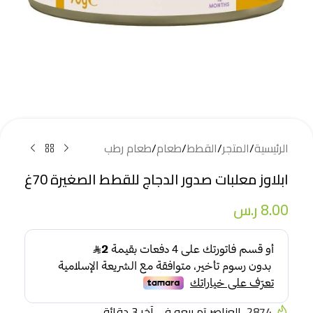
الرئيسية
/
المتجر
/
القطط
/
طعام
/
طعام رطب
ابلاوز معلبات صدور الدجاج للقطط الصغيرة 70غ
8.00
ر.س
2874
العناصر تم بيعه في آخر 3 دقائق