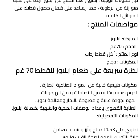
في مكونات الوجبة ، يحتوي هذا المنتج من ابلاوز أيضًا على نسبة
متوازنة من الرطوبة ، مما يساعد على ضمان حصول قطتك على
السوائل الكافية.
مواصفات المنتج :
الماركة: ابلاوز
الحجم : 70غم
نوع المنتج : أكل قطط رطب
المكونات : دجاج
نظرة سريعة على طعام ابلاوز للقطط 70 غم
مكونات طبيعية خالية من المواد الصناعية الضارة .
لحوم صحية وخالية من الاضافات و من الهرمونات.
لحوم بجودة عالية و مطبوخة بالبخار ومعالجة يدويا.
العناية القصوى بإعداد الوصفات الصحية والشهية بضمانة ابلاوز.
المكونات التفصيلية:
تحتوي على 53% الدجاج وأرز وغنية بالمعادن
غنية بالتورين المهم لصحة القلب والعين