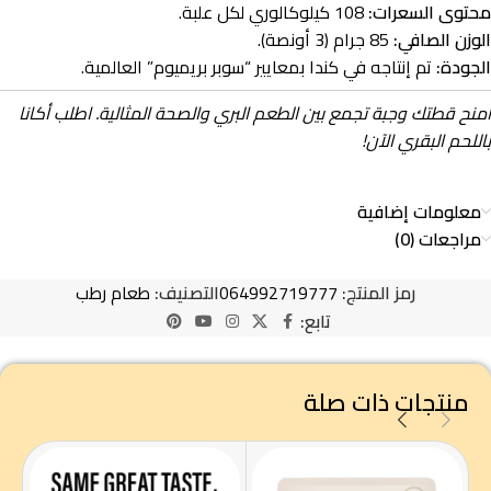
محتوى السعرات:
108 كيلوكالوري لكل علبة.
الوزن الصافي:
85 جرام (3 أونصة).
الجودة:
تم إنتاجه في كندا بمعايير “سوبر بريميوم” العالمية.
امنح قطتك وجبة تجمع بين الطعم البري والصحة المثالية. اطلب أكانا
باللحم البقري الآن!
معلومات إضافية
مراجعات (0)
رمز المنتج:
064992719777
التصنيف:
طعام رطب
تابع:
منتجات ذات صلة