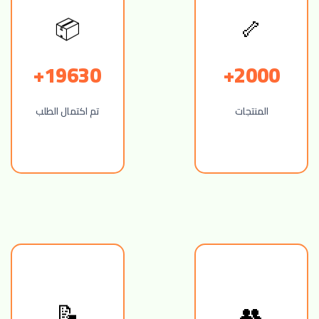
🦴
📦
19630+
2000+
المنتجات
تم اكتمال الطلب
👥
📝