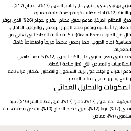
مزيج بروتيني غني:
يحتوي على اللحم البقري (17%)، الدجاج (17%)،
والتونة (12%) لبناء عضلات قوية وصحة عامة ممتازة.
مرق العظام المركز:
مدعم بمرق عظام البقر والدجاج (26%) الذي يوفر
المعادن الأساسية ويدعم صحة الجهاز الهضمي والترطيب الداخلي.
خالٍ من الحبوب (Grain-Free):
تركيبة مثالية للقطط التي تعاني من
حساسية تجاه الحبوب، مما يضمن هضماً مريحاً وامتصاصاً كاملاً
للمغذيات.
كبد بقري مغذٍ:
يحتوي على الكبد البقري (12%) كمصدر طبيعي
للفيتامينات والمعادن التي تعزز مناعة القطة.
دعم الفراء والجلد:
غني بزيت السلمون واليقطين لضمان فراء ناعم
ولامع وسهولة في عملية الهضم.
المكونات والتحليل الغذائي:
التركيبة:
لحم بقري (17%)، دجاج (17%)، مرق عظام البقر (16%)، كبد
بقري (12%)، تونا (12%)، مرق عظام الدجاج (10%)، يقطين مجفف، زيت
سلمون (1%)، معادن.