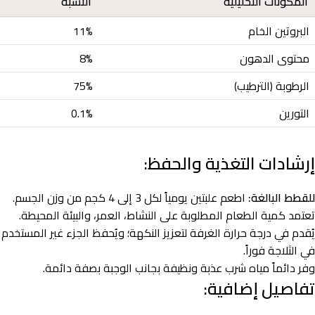
المكونات التحليلية
النسبة
البروتين الخام
11%
محتوى الدهون
8%
الرطوبة (الترطيب)
75%
التورين
0.1%
إرشادات التغذية والحفظ:
للقطط البالغة:
اطعم علبتين يومياً لكل 3 إلى 4 كجم من وزن الجسم.
تعتمد كمية الطعام المطلوبة على النشاط، العمر، والبيئة المحيطة.
يُقدم في درجة حرارة الغرفة لتعزيز النكهة؛ ويُحفظ الجزء غير المستخدم
في الثلاجة فوراً.
وفر دائماً مياه شرب عذبة ونظيفة بجانب الوجبة بصفة دائمة.
تفاصيل إضافية: