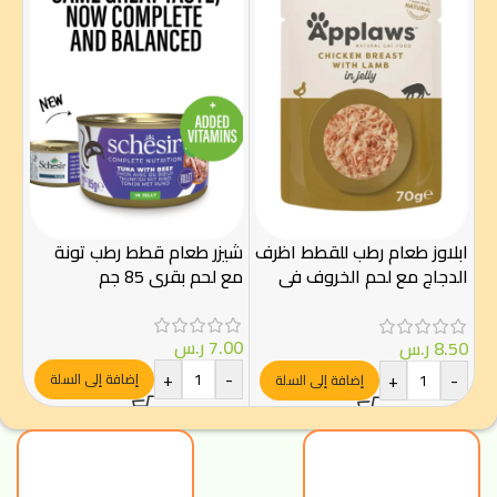
شيز
الارز 
ابلاوز طعام رطب للقطط اظرف
شيزر طعام قطط رطب تونة
00
الدجاج مع لحم الخروف في
مع لحم بقري 85 جم
-
الجيلي 70غ
7.00
ر.س
8.50
ر.س
+
-
+
-
إضافة إلى السلة
إضافة إلى السلة