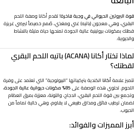
البالغة
قوة البروتين الحيواني في وجبة فاخرة!
تقدم أكانا وصفة اللحم
البقري، وهي معجون (باتيه) غني ومغذي، صُمم خصيصاً ليرضي غريزة
قطتك بمكونات بروتينية عالية الجودة تمنحها حياة مليئة بالنشاط
والحيوية.
لماذا تختار أكانا (ACANA) باتيه اللحم البقري
لقطتك؟
تتميز علامة
أكانا
الكندية بتركيباتها “البيولوجية” التي تعتمد على وفرة
اللحوم. تحتوي هذه الوصفة على
85% مكونات حيوانية عالية الجودة
،
وتجمع بين قوة اللحم البقري، الدجاج، والتونة، معززة بمرق العظام
لضمان ترطيب فائق ومذاق طبيعي لا يقاوم، وهي خالية تماماً من
الحبوب.
أبرز المميزات والفوائد: