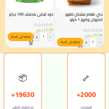
ديل
البا
جني طعام مشكل لطيور
دود قبابي مجفف 100 جرام
الكروان والروز 1 كيلو
00
22.00
ر.س
-
25.00
ر.س
+
-
إضافة إلى السلة
+
-
إضافة إلى السلة
🦴
📦
19630+
2000+
المنتجات
تم اكتمال الطلب