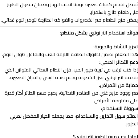
يُفضل تقديم كميات صغيرة يوميًا لتجنب الهدر وضمان حصول الطيور
على طعام طازج باستمرار.
يمكن مزج الطعام مع الخضروات والفواكه الطازجة لتوفير تنوع غذائي.
فوائد استخدام انتر نوتري بشكل منتظم:
تعزيز النشاط والحيوية:
هذا الطعام يضمن لطيورك الطاقة اللازمة للعب والتفاعل طوال اليوم.
دعم التكاثر الصحي:
إذا كنت ترغب في تربية طيور الحب، فإن النظام الغذائي المتوازن الذي
يقدمه انتر نوتري يعزز الخصوبة ودعم صحة البيض والفراخ الصغيرة.
حماية من الأمراض:
مع وجود مزيج غني من العناصر الغذائية، يصبح جسم الطائر أكثر قدرة
على مقاومة الأمراض.
سهولة الاستخدام:
المنتج سهل التخزين والاستخدام، مما يجعله الخيار المفضل لمربي
الطيور.
لماذا يحب مربو الطيور انتر نوتري؟