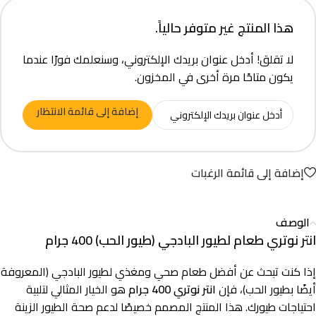
هذا المنتج غير متوفر حالياً.
لا تقلق! أدخل عنوان بريدك الإلكتروني، وسنعلمك فورًا عندما
يكون متاحًا مرة أخرى في المخزون.
إضافة إلى قائمة الانتظار
إضافة إلى قائمة الرغبات
الوصف
انتر نوتري طعام لطيور البادجي (طيور الحب) 400 جرام
إذا كنت تبحث عن أفضل طعام صحي ومغذي لطيور البادجي (المعروفة
أيضًا بطيور الحب)، فإن
انتر نوتري 400 جرام
هو الخيار المثالي لتلبية
احتياجات طيورك. هذا المنتج المصمم خصيصًا لدعم صحة الطيور الزينة