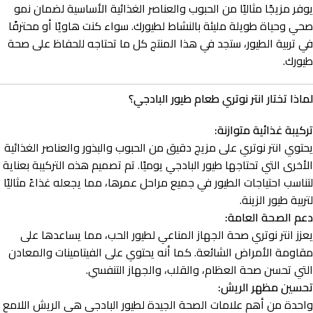
يوفر مزيجًا مثاليًا من الحبوب والعناصر الغذائية الأساسية لضمان نمو
صحي وحياة طويلة مليئة بالنشاط لطيورك. سواء كنت هاويًا أو محترفًا
في تربية الطيور، ستجد في هذا المنتج كل ما تحتاجه للحفاظ على صحة
طيورك.
لماذا تختار انتر نوتري طعام طيور البادجي؟
تركيبة غذائية متوازنة:
يحتوي انتر نوتري على مزيج دقيق من الحبوب والبذور والعناصر الغذائية
الأخرى التي تحتاجها طيور البادجي يوميًا. تم تصميم هذه التركيبة بعناية
لتناسب احتياجات الطيور في جميع مراحل عمرها، مما يجعله غذاءً مثاليًا
لتربية طيور الزينة.
دعم الصحة العامة:
يعزز انتر نوتري صحة الجهاز المناعي لطيور الحب، مما يساعدها على
مقاومة الأمراض الشائعة. كما أنه يحتوي على الفيتامينات والمعادن
التي تحسن صحة العظام، والقلب، والجهاز التنفسي.
تحسين مظهر الريش:
واحدة من أهم علامات الصحة الجيدة لطيور البادجي هي الريش اللامع