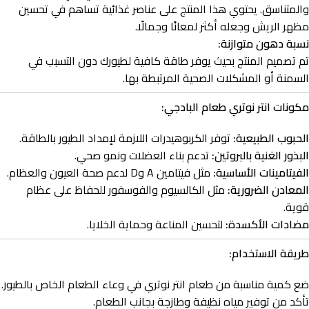
والمتناسق. يحتوي هذا المنتج على عناصر غذائية تساهم في تحسين
مظهر الريش وجعله أكثر لمعانًا وجمالًا.
نسبة دهون متوازنة:
تم تصميم المنتج بحيث يوفر طاقة كافية لطيورك دون التسبب في
السمنة أو المشكلات الصحية المرتبطة بها.
مكونات انتر نوتري طعام البادجي:
الحبوب الطبيعية:
توفر الكربوهيدرات اللازمة لإمداد الطيور بالطاقة.
البذور الغنية بالبروتين:
تدعم بناء العضلات ونمو صحي.
الفيتامينات الأساسية:
مثل فيتامين A وD لدعم صحة العيون والعظام.
المعادن الضرورية:
مثل الكالسيوم والفوسفور للحفاظ على عظام
قوية.
مضادات الأكسدة:
لتحسين المناعة وحماية الخلايا.
طريقة الاستخدام:
ضع كمية مناسبة من طعام انتر نوتري في وعاء الطعام الخاص بالطيور.
تأكد من توفير مياه نظيفة وطازجة بجانب الطعام.