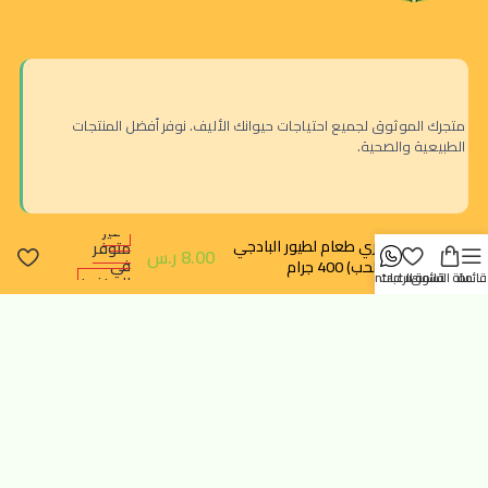
متجرك الموثوق لجميع احتياجات حيوانك الأليف. نوفر أفضل المنتجات
الطبيعية والصحية.
غير
انتر نوتري طعام لطيور البادجي
متوفر
8.00
ر.س
في
(طيور الحب) 400 جرام
قائمة
سلة التسوق
قائمة الرغبات
contact us
المخزون
الرياض - حي النزهة