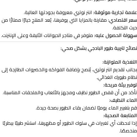
علامة تجارية موثوقة:
انتر نوتري معروفة بجودتها العالية.
سعر اقتصادي:
مقارنة بالمزايا التي يوفرها، يُعد المنتج خيارًا ممتازًا من
حيث التكلفة.
سهولة الحصول عليه:
متوفر في متاجر الحيوانات الأليفة وعلى الإنترنت.
نصائح لتربية طيور البادجي بشكل صحي:
التغذية المتوازنة:
بجانب تقديم انتر نوتري، يُنصح بإضافة الفواكه والخضروات الطازجة إلى
نظام طيورك الغذائي.
توفير بيئة مريحة:
تأكد من أن قفص الطيور نظيف ومجهز بالألعاب والملحقات المناسبة.
الماء النظيف:
قم بتغيير الماء يوميًا لضمان بقاء الطيور بصحة جيدة.
المتابعة الصحية:
إذا لاحظت أي تغيرات في سلوك الطيور أو مظهرها، استشر طبيبًا بيطريًا
متخصصًا.