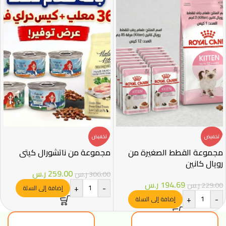
تخفيض
تخفيض
مجموعة القطط الصغيرة من
مجموعة من ناتشورال كيتي
رويال كانين
259.00
ر.س
306.00
ر.س
194.69
ر.س
229.00
ر.س
+
-
إضافة إلى السلة
+
-
إضافة إلى السلة