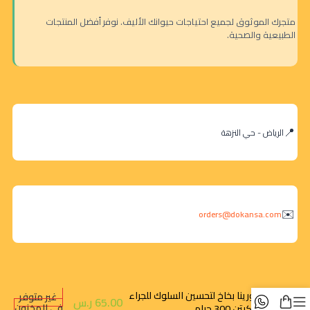
متجرك الموثوق لجميع احتياجات حيوانك الأليف. نوفر أفضل المنتجات
الطبيعية والصحية.
الرياض - حي النزهة
orders@dokansa.com
اندورينا بخاخ لتحسين السلوك للجراء
غير متوفر
65.00
ر.س
في المخزون
و الكيتن 300 جرام