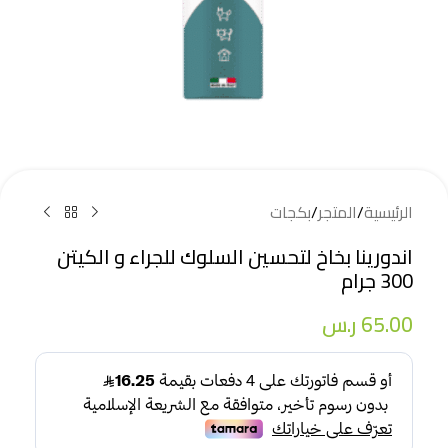
الرئيسية
/
المتجر
/
بكجات
اندورينا بخاخ لتحسين السلوك للجراء و الكيتن
300 جرام
65.00
ر.س