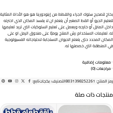
بخاخ لتصحيح سلوك الجراء والقطط من إينودورينا هو هو الأداة المثالية
لتعليم الجرو أو القط الصغير أن يتعلم ان لا يفسد المكان الذي اخترته
داخل المنزل أو خارجه ويعمل على تعليم السلوكيات التي تريد تعليمها
له. تعليمات الاستخدام: رش المنتج يوميًا على صندوق الرمل او على
المكان المحدد حتى يتعلم الحيوان الاستجابة لاحتياجاته الفسيولوجية
في المنطقة التي خصصتها له.
معلومات إضافية
مراجعات (0)
رمز المنتج:
8031398252261
التصنيف:
بكجات
تابع:
منتجات ذات صلة