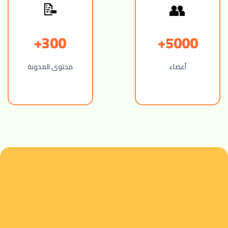
📝
👥
300+
5000+
أعضاء
محتوى المدونة