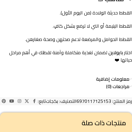
القطط حديثة الولادة (من اليوم الأول).
القطط اليتيمة أو التي لا ترضع بشكل كافٍ.
القطط الحوامل والمرضعة لدعم صحتهن وصحة صغارهن.
اختار
بايولاين
لضمان تغذية متكاملة وآمنة لقطتك في أهم مراحل
حياتها ❤️
معلومات إضافية
مراجعات (0)
رمز المنتج:
6970117125153
التصنيف:
بكجات
تابع:
منتجات ذات صلة