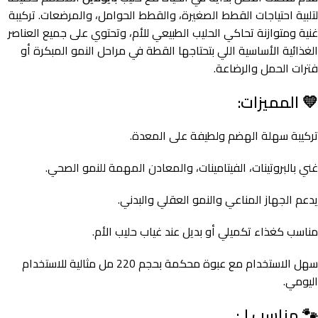
لتلبية احتياجات القطط الصغيرة، والقطط الحوامل، والمرضعات. تركيبة
غنية ومتوازنة تحاكي الحليب الطبيعي للأم، وتحتوي على جميع العناصر
الغذائية الأساسية اللي بتحتاجها القطة في مراحل النمو المبكرة أو
فترات الحمل والرضاعة.
💛 المميزات:
تركيبة سهلة الهضم ولطيفة على المعدة.
غني بالبروتينات، الفيتامينات، والمعادن المهمة للنمو الصحي.
يدعم الجهاز المناعي والنمو العقلي والبدني.
مناسب كغذاء تكميلي أو بديل عند غياب حليب الأم.
سهل الاستخدام مع عبوة محكمة بحجم 220 مل مثالية للاستخدام
اليومي.
🐾 مناسب لـ: