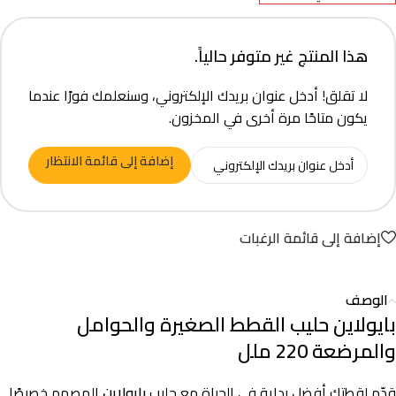
هذا المنتج غير متوفر حالياً.
لا تقلق! أدخل عنوان بريدك الإلكتروني، وسنعلمك فورًا عندما
يكون متاحًا مرة أخرى في المخزون.
إضافة إلى قائمة الانتظار
إضافة إلى قائمة الرغبات
الوصف
بايولاين حليب القطط الصغيرة والحوامل
والمرضعة 220 ملل
قدّم لقطتك أفضل بداية في الحياة مع حليب
بايولاين
المصمم خصيصًا