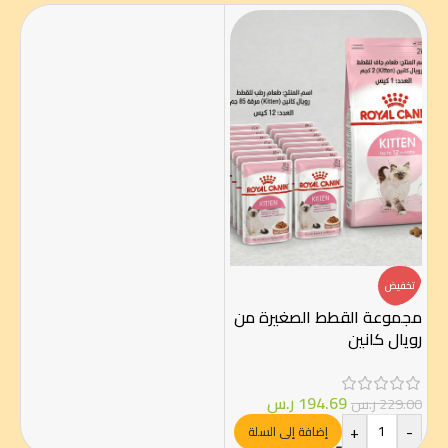
تخفيض
مجموعة القطط الصغيرة من
رويال كانين
194.69
ر.س
229.00
ر.س
+
-
إضافة إلى السلة