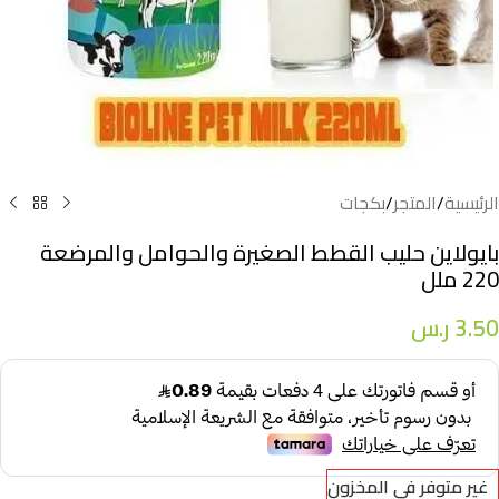
الرئيسية
/
المتجر
/
بكجات
بايولاين حليب القطط الصغيرة والحوامل والمرضعة
220 ملل
3.50
ر.س
غير متوفر في المخزون