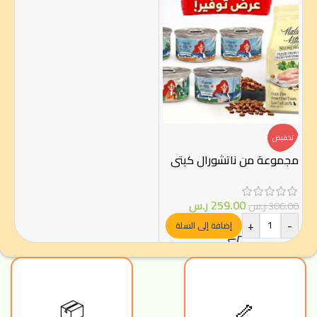
تخفيض
مجموعة من ناتشورال كيتي
259.00
ر.س
306.00
ر.س
+
-
إضافة إلى السلة
📦
🦴