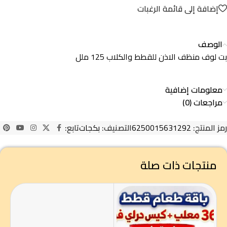
إضافة إلى قائمة الرغبات
الوصف
بت لوف منظف الاذن للقطط والكلاب 125 ملل
معلومات إضافية
مراجعات (0)
رمز المنتج:
6250015631292
التصنيف:
بكجات
تابع:
منتجات ذات صلة