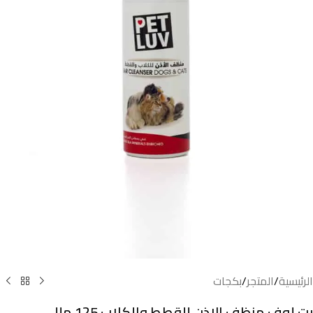
الرئيسية
/
المتجر
/
بكجات
بت لوف منظف الاذن للقطط والكلاب 125 ملل