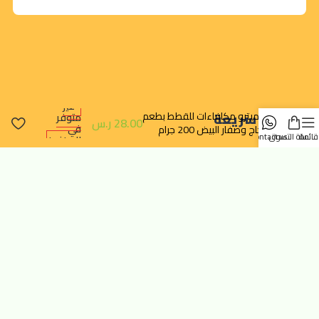
غير
بت ميترو مكافاءات للقطط بطعم
روابط سريعة
متوفر
28.00
ر.س
في
الدجاج وصفار البيض 200 جرام
قائمة
سلة التسوق
contact us
المخزون
تتبع الطلب
سياسة الخصوصية