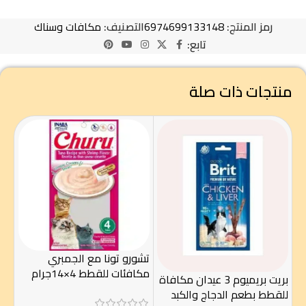
رمز المنتج:
6974699133148
التصنيف:
مكافات وسناك
تابع:
منتجات ذات صلة
تشورو تونا مع الجمبري
مكافئات للقطط 4×14جرام
بريت بريميوم 3 عيدان مكافاة
سنا
للقطط بطعم الدجاج والكبد
سال