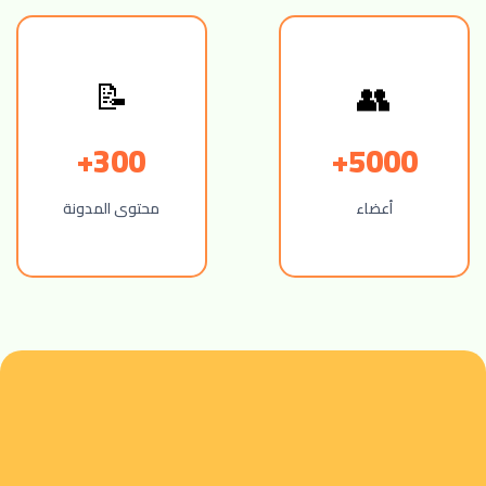
👥
📝
300+
5000+
أعضاء
محتوى المدونة