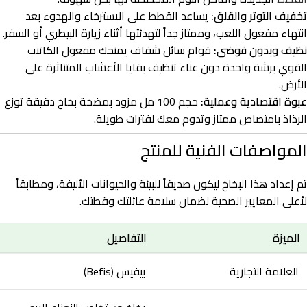
تخفيف التوتر والقلق:
يساعد القطط على الاسترخاء والهدوء بعد
انتهاء مفعول اللعب، وممتاز جداً لتهدئتها أثناء زيارة البيطري أو السفر.
نظيف وبدون فوضى:
قوام سائل شفاف يمنحك مفعول الكاتنب
القوي برشة واحدة دون عناء تنظيف بقايا الأعشاب المتناثرة على
الأرض.
عبوة اقتصادية وعملية:
حجم 100 مل مزود بمضخة بخاخ دقيقة توزع
الرذاذ بامتصاص ممتاز وتدوم معك لفترات طويلة.
المواصفات الفنية للمنتج
تم إعداد هذا البخاخ ليكون صديقاً للبيئة والحيوانات الأليفة، ومطابقاً
لأعلى المعايير الصحية لضمان سلامة عائلتك وقطتك.
الميزة
التفاصيل
العلامة التجارية
بيفيس (Befis)