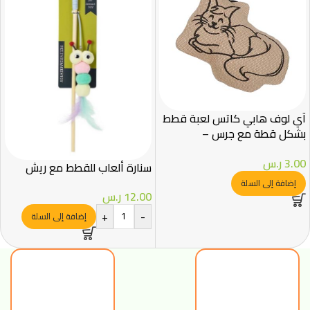
آي لوف هابي كاتس لعبة قطط
بشكل قطة مع جرس –
10×2×6.5 سم
3.00
ر.س
سنارة ألعاب للقطط مع ريش
إضافة إلى السلة
12.00
ر.س
+
-
إضافة إلى السلة