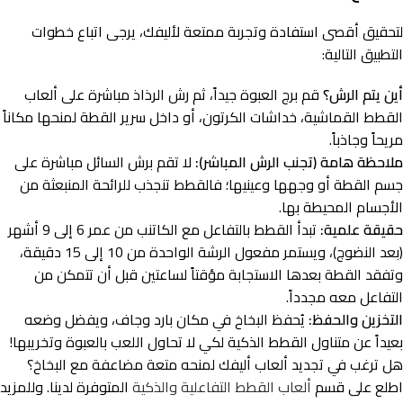
لتحقيق أقصى استفادة وتجربة ممتعة لأليفك، يرجى اتباع خطوات
التطبيق التالية:
أين يتم الرش؟
قم برج العبوة جيداً، ثم رش الرذاذ مباشرة على ألعاب
القطط القماشية، خداشات الكرتون، أو داخل سرير القطة لمنحها مكاناً
مريحاً وجاذباً.
ملاحظة هامة (تجنب الرش المباشر):
لا تقم برش السائل مباشرة على
جسم القطة أو وجهها وعينيها؛ فالقطط تنجذب للرائحة المنبعثة من
الأجسام المحيطة بها.
حقيقة علمية:
تبدأ القطط بالتفاعل مع الكاتنب من عمر 6 إلى 9 أشهر
(بعد النضوج)، ويستمر مفعول الرشة الواحدة من 10 إلى 15 دقيقة،
وتفقد القطة بعدها الاستجابة مؤقتاً لساعتين قبل أن تتمكن من
التفاعل معه مجدداً.
التخزين والحفظ:
يُحفظ البخاخ في مكان بارد وجاف، ويفضل وضعه
بعيداً عن متناول القطط الذكية لكي لا تحاول اللعب بالعبوة وتخريبها!
هل ترغب في تجديد ألعاب أليفك لمنحه متعة مضاعفة مع البخاخ؟
اطلع على قسم
ألعاب القطط التفاعلية والذكية
المتوفرة لدينا. وللمزيد