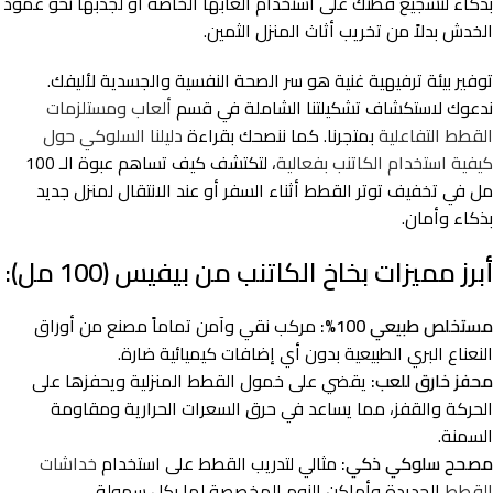
بذكاء لتشجيع قطتك على استخدام ألعابها الخاصة أو لجذبها نحو عمود
الخدش بدلاً من تخريب أثاث المنزل الثمين.
توفير بيئة ترفيهية غنية هو سر الصحة النفسية والجسدية لأليفك.
ندعوك لاستكشاف تشكيلتنا الشاملة في قسم
ألعاب ومستلزمات
القطط التفاعلية
بمتجرنا. كما ننصحك بقراءة
دليلنا السلوكي حول
كيفية استخدام الكاتنب بفعالية
، لتكتشف كيف تساهم عبوة الـ 100
مل في تخفيف توتر القطط أثناء السفر أو عند الانتقال لمنزل جديد
بذكاء وأمان.
أبرز مميزات بخاخ الكاتنب من بيفيس (100 مل):
مستخلص طبيعي 100%:
مركب نقي وآمن تماماً مصنع من أوراق
النعناع البري الطبيعية بدون أي إضافات كيميائية ضارة.
محفز خارق للعب:
يقضي على خمول القطط المنزلية ويحفزها على
الحركة والقفز، مما يساعد في حرق السعرات الحرارية ومقاومة
السمنة.
مصحح سلوكي ذكي:
مثالي لتدريب القطط على استخدام
خداشات
القطط
الجديدة وأماكن النوم المخصصة لها بكل سهولة.