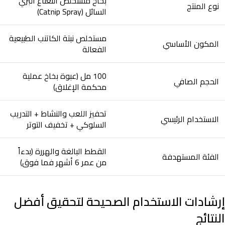
بخاخ مستخلص النعناع البري
نوع المنتج
السائل (Catnip Spray)
مستخلص نبتة الكاتنب الطبيعية
المكون الأساسي
الفعالة
100 مل (عبوة بخاخ عملية
الحجم الصافي
محكمة الإغلاق)
تحفيز اللعب والنشاط + التدريب
الاستخدام الرئيسي
السلوكي + تخفيف التوتر
القطط البالغة والهررة (بدءاً
الفئة المستهدفة
من عمر 6 أشهر فما فوق)
إرشادات الاستخدام الصحيحة لتحقيق أفضل
النتائج