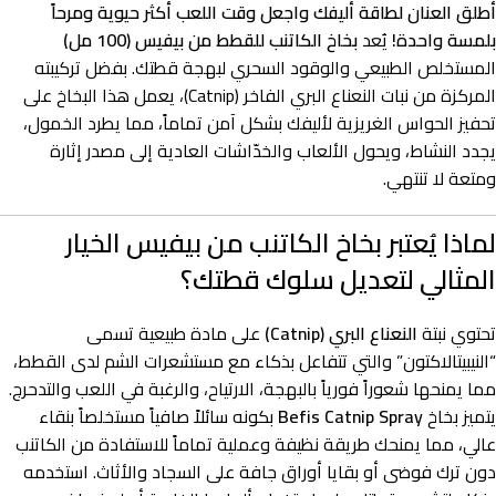
أطلق العنان لطاقة أليفك واجعل وقت اللعب أكثر حيوية ومرحاً
بلمسة واحدة!
يُعد
بخاخ الكاتنب للقطط من بيفيس (100 مل)
المستخلص الطبيعي والوقود السحري لبهجة قطتك. بفضل تركيبته
المركزة من نبات النعناع البري الفاخر (Catnip)، يعمل هذا البخاخ على
تحفيز الحواس الغريزية لأليفك بشكل آمن تماماً، مما يطرد الخمول،
يجدد النشاط، ويحول الألعاب والخدّاشات العادية إلى مصدر إثارة
ومتعة لا تنتهي.
لماذا يُعتبر بخاخ الكاتنب من بيفيس الخيار
المثالي لتعديل سلوك قطتك؟
تحتوي نبتة
النعناع البري (Catnip)
على مادة طبيعية تسمى
“النيبيتالاكتون” والتي تتفاعل بذكاء مع مستشعرات الشم لدى القطط،
مما يمنحها شعوراً فورياً بالبهجة، الارتياح، والرغبة في اللعب والتدحرج.
يتميز بخاخ
Befis Catnip Spray
بكونه سائلاً صافياً مستخلصاً بنقاء
عالي، مما يمنحك طريقة نظيفة وعملية تماماً للاستفادة من الكاتنب
دون ترك فوضى أو بقايا أوراق جافة على السجاد والأثاث. استخدمه