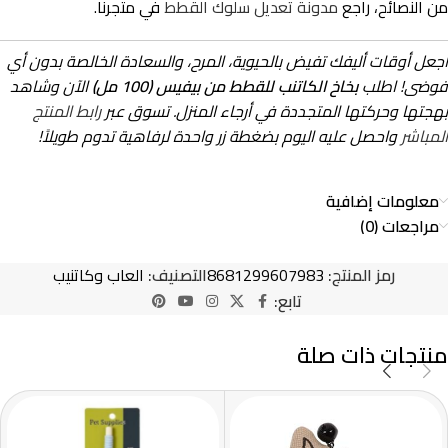
من النصائح، راجع
مدونة تعديل سلوك القطط
في متجرنا.
اجعل أوقات أليفك تفيض بالحيوية، المرح، والسعادة الخالصة بدون أي
فوضى! اطلب
بخاخ الكاتنب للقطط من بيفيس (100 مل)
الآن وشاهد
بهجتها وحركتها المتجددة في أرجاء المنزل. تسوق عبر
رابط المنتج
المباشر
واحصل عليه اليوم بضغطة زر واحدة لرفاهية تدوم طويلاً!
معلومات إضافية
مراجعات (0)
رمز المنتج:
8681299607983
التصنيف:
العاب وكاتنيب
تابع:
منتجات ذات صلة