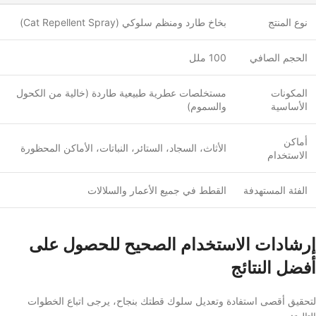
نوع المنتج
بخاخ طارد ومنظم سلوكي (Cat Repellent Spray)
الحجم الصافي
100 ملل
المكونات
مستخلصات عطرية طبيعية طاردة (خالية من الكحول
الأساسية
والسموم)
أماكن
الأثاث، السجاد، الستائر، النباتات، الأماكن المحظورة
الاستخدام
الفئة المستهدفة
القطط في جميع الأعمار والسلالات
إرشادات الاستخدام الصحيح للحصول على
أفضل النتائج
لتحقيق أقصى استفادة وتعديل سلوك قطتك بنجاح، يرجى اتباع الخطوات