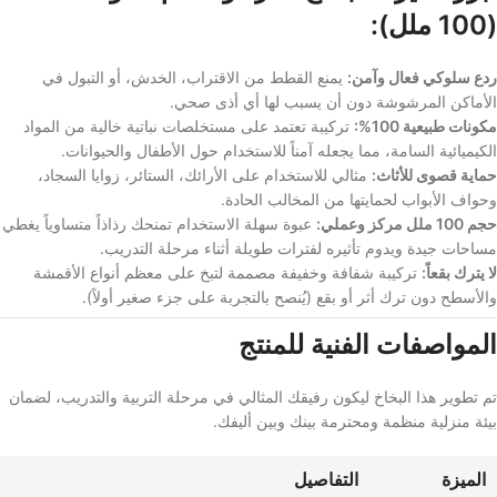
(100 ملل):
ردع سلوكي فعال وآمن:
يمنع القطط من الاقتراب، الخدش، أو التبول في
الأماكن المرشوشة دون أن يسبب لها أي أذى صحي.
مكونات طبيعية 100%:
تركيبة تعتمد على مستخلصات نباتية خالية من المواد
الكيميائية السامة، مما يجعله آمناً للاستخدام حول الأطفال والحيوانات.
حماية قصوى للأثاث:
مثالي للاستخدام على الأرائك، الستائر، زوايا السجاد،
وحواف الأبواب لحمايتها من المخالب الحادة.
حجم 100 ملل مركز وعملي:
عبوة سهلة الاستخدام تمنحك رذاذاً متساوياً يغطي
مساحات جيدة ويدوم تأثيره لفترات طويلة أثناء مرحلة التدريب.
لا يترك بقعاً:
تركيبة شفافة وخفيفة مصممة لتبخ على معظم أنواع الأقمشة
والأسطح دون ترك أثر أو بقع (يُنصح بالتجربة على جزء صغير أولاً).
المواصفات الفنية للمنتج
تم تطوير هذا البخاخ ليكون رفيقك المثالي في مرحلة التربية والتدريب، لضمان
بيئة منزلية منظمة ومحترمة بينك وبين أليفك.
الميزة
التفاصيل