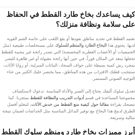
كيف يساعدك بخاخ طارد القطط في الحفاظ
على سلامة ونظافة منزلك؟
تعتمد القطط في تحديد مناطق نفوذها أو بقع اللعب على حاسة الشم القوية
لديها. يحتوي هذا
البخاخ الطارد والمنظم للسلوك
على مستخلصات طبيعية (مثل
الحمضيات أو الأعشاب العطرية المخصصة) التي تصدر رائحة غير محببة للقطط
تجعلها تبتعد عن المكان فوراً، في حين أنها رائحة مقبولة أو غير ظاهرة للبشر.
بمجرد رش كمية بسيطة على حواف السجاد، النباتات المنزلية، أو زوايا الأثاث،
ستتجنب قطتك الاقتراب من هذه المناطق، مما يختصر عليك الكثير من عناء
التوجيه الصوتي المستمر.
تعديل سلوك أليفك يحتاج إلى الصبر والأداة المناسبة. ندعوك لاستكشاف
مجموعتنا المساعدة في قسم
أدوات التدريب والنظافة للقطط
بمتجرنا. كما
ننصحك بقراءة
مقالنا حول كيفية منع القطط من خدش الأثاث
، لتتعلم أفضل
الطرق لدمج هذا البخاخ مع توفير البدائل المناسبة مثل الخداشات لضمان نتيجة
مثالية وسريعة.
أبرز مميزات بخاخ طارد ومنظم سلوك القطط