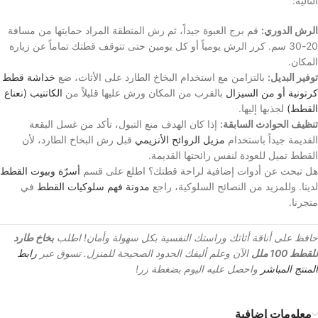
التالية:
الرش الدوري:
قم برج العبوة جيداً، ثم رش المنطقة المراد حمايتها من مسافة
20-30 سم. كرر الرش يومياً أو كل يومين حتى تتوقف قطتك تماماً عن زيارة
المكان.
توفير البديل:
بالتزامن مع استخدام البخاخ الطارد على الأثاث، ضع
خداشة قطط
كرتونية أو من السيزال
بالقرب من المكان ورش عليها قليلاً من
الكاتنيب (نعناع
القطط)
لجذبها إليها.
تنظيف الحوادث السابقة:
إذا كان الهدف منع التبول، تأكد من غسل البقعة
القديمة جيداً باستخدام
مزيل الروائح الأنزيمي
قبل رش البخاخ الطارد، لأن
القطط تميل للعودة لنفس رائحتها القديمة.
هل تبحث عن أدوات إضافية لراحة قطتك؟ اطلع على قسم
أسرّة وبيوت القطط
لدينا. وللمزيد من النصائح السلوكية، راجع
مدونة فهم سلوكيات القطط
في
متجرنا.
حافظ على أناقة أثاثك وراستك النفسية بكل سهولة وأمان! اطلب
بخاخ طارد
للقطط 100 ملل
الآن وعلم أليفك الحدود الصحيحة للمنزل. تسوق عبر
رابط
المنتج المباشر
واحصل عليه اليوم بضغطة زر!
معلومات إضافية