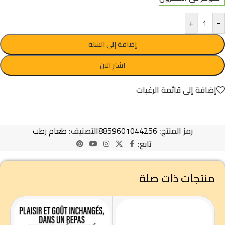
+
-
إضافة إلى السلة
اشترِ الآن
إضافة إلى قائمة الرغبات
رمز المنتج:
8859601044256
التصنيف:
طعام رطب
تابع:
منتجات ذات صلة