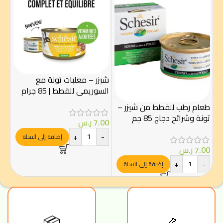
شيز
شيزر – معلبات تونة مع
الارز 
السوريمي للقطط | 85 جرام
طعام رطب للقطط من شيزر –
00
تونة وشرائح دجاج 85 جم
7.00
ر.س
-
+
-
إضافة إلى السلة
7.00
ر.س
+
-
إضافة إلى السلة
🦴
📦