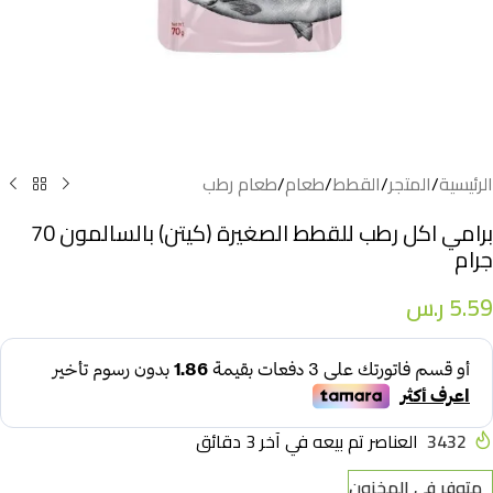
الرئيسية
/
المتجر
/
القطط
/
طعام
/
طعام رطب
برامي اكل رطب للقطط الصغيرة (كيتن) بالسالمون 70
جرام
5.59
ر.س
3432
العناصر تم بيعه في آخر 3 دقائق
متوفر في المخزون