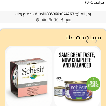
مراجعات (0)
رمز المنتج:
8859601044263
التصنيف:
طعام رطب
تابع:
منتجات ذات صلة