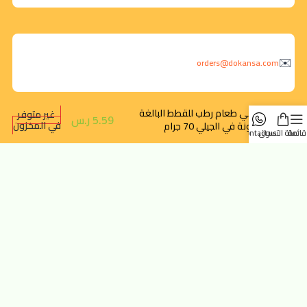
orders@dokansa.com
برامي طعام رطب للقطط البالغة
غير متوفر
5.59
ر.س
في المخزون
بالتونة في الجيلي 70 جرام
قائمة
سلة التسوق
contact us
روابط سريعة
تتبع الطلب