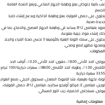
غنب بالبيتا جلوكان يعزز وظيفة الجهاز المناعي ويعزز الصحة العامة
للجسم.
يحتوي على حمض الفوليك يعزز وظيفة الذاكرة ويدعم إنشاء خلايا
جديدة صحية.
مزود بفيتامين B12 يساعد في وظيفة الجهاز العصبي والدماغ، بما في
ذلك إنشاء مواد جينية متنوعة.
يحتوي على سمك التونة الغنية بالأوميغا 3 لحسن صحة الفراء والجلد
ومنحها مظهر لامع وصحي.
المكونات:
بروتين: الحد الأدنى 8.00٪، دهون: الحد الأدنى 0.20٪، ألياف: الحد
الأقصى 1.00٪، رطوبة: الحد الأقصى 88.00٪، سعرات حرارية/100 غرام:
33.55 سعرة حرارية
تونة، نكهة طبيعية، نشا التابيوكا المعدل، مسحوق الجيلي، صمغ الغوار،
تورين، فيتامين E، فركتو أوليجو سكاريد، فيتامين B12، حمض الفوليك،
بيوتين، مستخلص الخميرة، زيت اللوز المسائي.
معلومات إضافية