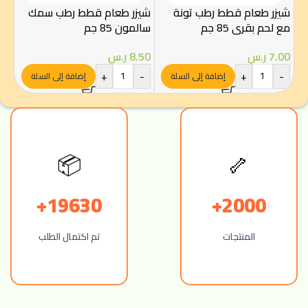
شيزر طعام قطط رطب تونة
شيزر طعام قطط رطب سمك
طعا
مع لحم بقري 85 جم
سالمون 85 جم
تونة
7.00
ر.س
8.50
ر.س
.00
-
+
-
+
-
إضافة إلى السلة
إضافة إلى السلة
🦴
📦
19630+
2000+
المنتجات
تم اكتمال الطلب