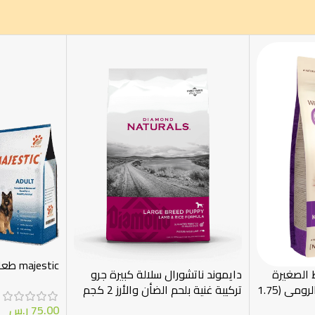
majestic طعام للكلاب الكبيرة 4 كيلو
 الصغيرة
دايموند ناتشورال سلالة كبيرة جرو
(Kitten): بالدجاج والديك الرومي (1.75
تركيبة غنية بلحم الضأن والأرز 2 كجم
75.00
ر.س