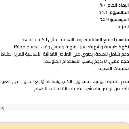
الرماد الخام
: 7%
الكالسيوم
: 1.1%
الفوسفور
: 0.9%
المزايا:
مناسب لجميع السلالات:
يوفر التغذية المثلى للكلاب البالغة.
نكهة طبيعية وشهية:
يعزز الشهية ويجعل وقت الطعام ممتعًا.
دعم شامل للصحة:
يحتوي على العناصر الغذائية الأساسية لتعزيز النشاط 
حجم عملي:
8 كجم يناسب الاستخدام المتوسط.
تعليمات التغذية:
قدم الكمية اليومية حسب وزن الكلب ونشاطه (راجع الجدول على العبوة)
تأكد من توفير مياه شرب نظيفة دائمًا بجانب الطعام.
رمز