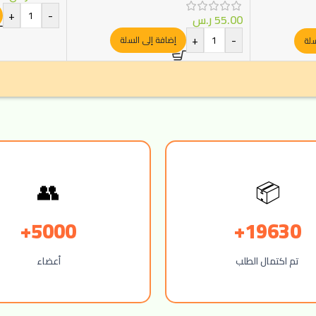
+
-
55.00
ر.س
+
-
إضافة إلى السلة
سلة
📦
👥
5000+
19630+
تم اكتمال الطلب
أعضاء