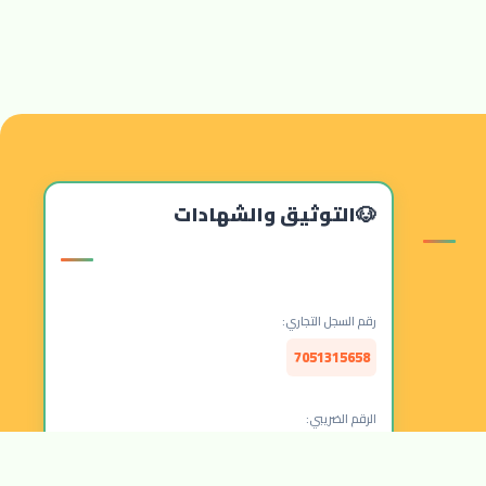
التوثيق والشهادات
رقم السجل التجاري:
7051315658
الرقم الضريبي:
314157877300003