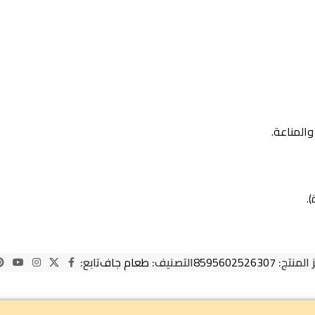
والمناعة.
.
 المنتج:
8595602526307
التصنيف:
طعام جاف
تابع: