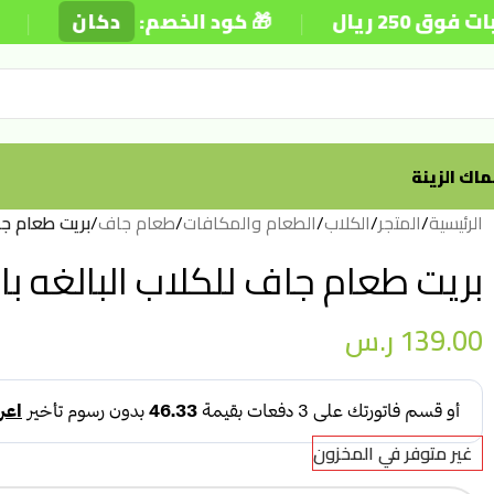
|
|
ال
🎁 كود الخصم:
دكان
⚡ 
اك الزينة
الرئيسية
/
المتجر
/
الكلاب
/
الطعام والمكافات
/
طعام جاف
/
بريت طعام جاف ل
بريت طعام جاف للكلاب البالغه بالدجاج 
139.00
ر.س
غير متوفر في المخزون