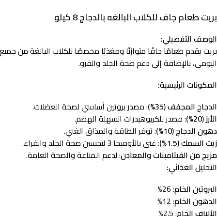
بريت طعام جاف للكلاب البالغه بالدجاج 8 كيلو
الوصف التفصيلي:
بريت يقدم طعامًا جافًا متوازنًا ومغذيًا مخصصًا للكلاب البالغة من جم
اليومي، بالإضافة إلى دعم صحة الجلد والفرو.
المكونات الرئيسية:
الدجاج المجفف (35%)
: مصدر بروتين أساسي لصحة العضلات.
الأرز (20%)
: مصدر للكربوهيدرات السهلة الهضم.
دهون الدجاج (10%)
: توفر الطاقة والمذاق الغني.
زيت السمك (1.5%)
: غني بالأوميجا 3 لتحسين صحة الجلد والفراء.
مزيج من الفيتامينات والمعادن
: لدعم المناعة والصحة العامة.
التحليل الغذائي:
البروتين الخام
: 26%
الدهون الخام
: 12%
الألياف الخام
: 2.5%