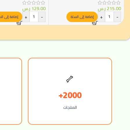
215.00
ر.س
129.00
ر.س
+
-
+
-
إضافة إلى السلة
إضافة إلى ال
🦴
2000+
المنتجات