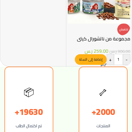
تخفيض
مجموعة من ناتشورال كيتي
259.00
ر.س
306.00
ر.س
+
-
إضافة إلى السلة
📦
🦴
19630+
2000+
المنتجات
تم اكتمال الطلب