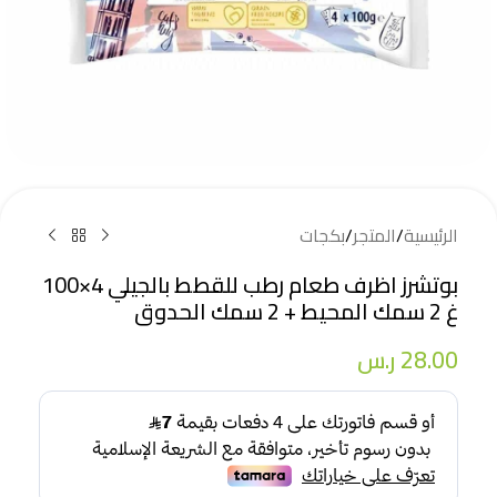
الرئيسية
/
المتجر
/
بكجات
بوتشرز اظرف طعام رطب للقطط بالجيلي 4×100
غ 2 سمك المحيط + 2 سمك الحدوق
28.00
ر.س