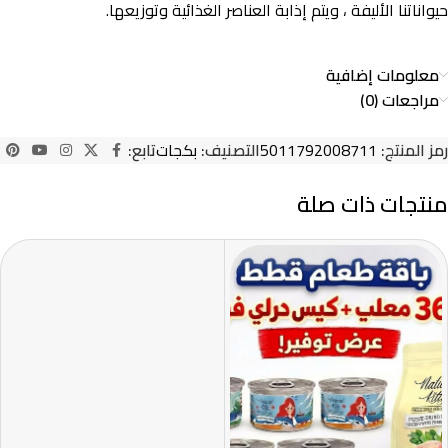
حيواناتنا الأليفة ، ويتم إذابة العناصر الغذائية وتوزيعها.
معلومات إضافية
مراجعات (0)
رمز المنتج:
5011792008711
التصنيف:
بكجات
تابع:
منتجات ذات صلة