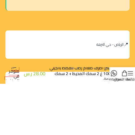
الرياض - حي النزهة
غير
بوتشرز اظرف طعام رطب للقطط بالجيلي
متوفر
28.00
ر.س
4×100 غ 2 سمك المحيط + 2 سمك
في
الحدوق
قائمة
سلة التسوق
contact us
المخزون
orders@dokansa.com