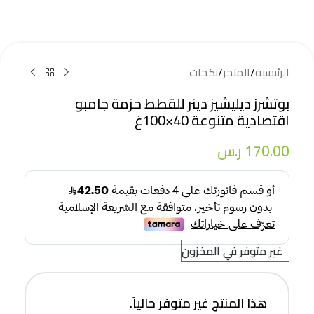
الرئيسية
/
المتجر
/
بكجات
بوتشرز ديليشيز دينر للقطط حزمة جامبو
اقتصادية متنوعة 40×100غ
170.00
ر.س
غير متوفر في المخزون
هذا المنتج غير متوفر حالياً.