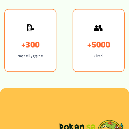
👥
📝
300+
5000+
أعضاء
محتوى المدونة