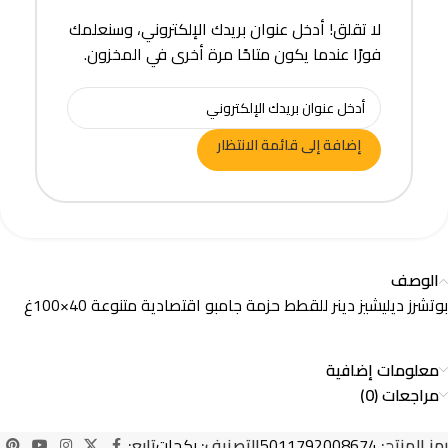
لا تقلق! أدخل عنوان بريدك الإلكتروني، وسنعلمك
فورًا عندما يكون متاحًا مرة أخرى في المخزون.
إضافة إلى قائمة الانتظار
الوصف
بوتشرز ديليشيز دينر للقطط حزمة جامبو اقتصادية متنوعة 40×100غ
معلومات إضافية
مراجعات (0)
رمز المنتج:
5011792008674
التصنيف:
بكجات
تابع: