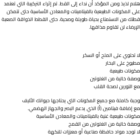
هلام لذيذ ومن المؤكد أن نداء إلى القط. تم إثراء التركيبة التي تعتمد
على المكونات الطبيعية بالفيتامينات والمعادن الأساسية حتى تتمكن
قطتك من الاستمتاع بحياة طويلة وصحية. حتى القطط الذواقة الصعبة
الإرضاء لن تقاوم مذاقها.
لا تحتوي على الملح أو السكر
مطبوخ على البخار
مكونات طبيعية
وصفة خالية من الغلوتين
مع التورين لصحة القلب
وجبة كاملة مع جميع المكونات التي يحتاجها حيوانك الأليف
مع إضافة فيتامين (أ) الذي يدعم البصر والجهاز الهضمي.
مكونات طبيعية غنية بالفيتامينات والمعادن الأساسية
وصفة خالية من الغلوتين من القمح
لا توجد مواد حافظة صناعية أو معززات للنكهة