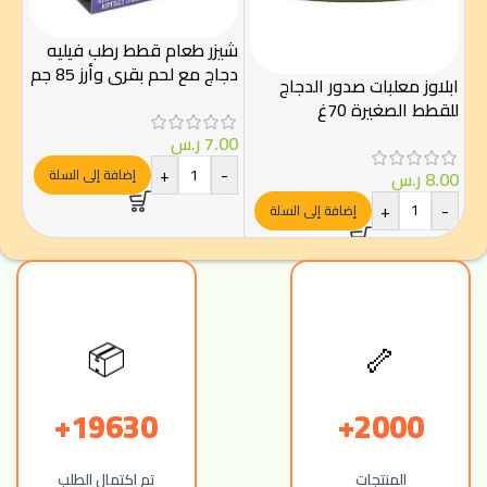
شيزر طعام قطط رطب فيليه
شيز
دجاج مع لحم بقري وأرز 85 جم
الص
ابلاوز معلبات صدور الدجاج
الص
للقطط الصغيرة 70غ
7.00
ر.س
.00
+
-
-
إضافة إلى السلة
8.00
ر.س
+
-
إضافة إلى السلة
🦴
📦
19630+
2000+
المنتجات
تم اكتمال الطلب