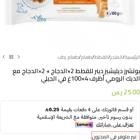
الرئيسية
/
المتجر
/
القطط
/
طعام
/
طعام رطب
بوتشرز ديليشيز دينر للقطط 2×الدجاج + 2×الدجاج مع
الديك الرومي أظرف 4×100غ في الجيلي
25.00
ر.س
غير متوفر في المخزون