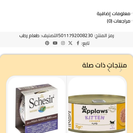
معلومات إضافية
مراجعات (0)
رمز المنتج:
5011792008230
التصنيف:
طعام رطب
تابع:
منتجات ذات صلة