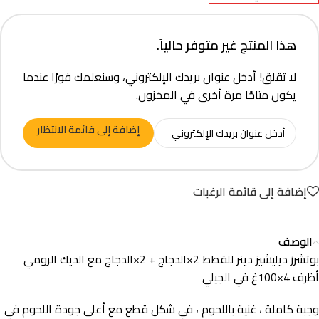
هذا المنتج غير متوفر حالياً.
لا تقلق! أدخل عنوان بريدك الإلكتروني، وسنعلمك فورًا عندما
يكون متاحًا مرة أخرى في المخزون.
إضافة إلى قائمة الانتظار
إضافة إلى قائمة الرغبات
الوصف
بوتشرز ديليشيز دينر للقطط 2×الدجاج + 2×الدجاج مع الديك الرومي
أظرف 4×100غ في الجيلي
وجبة كاملة ، غنية باللحوم ، في شكل قطع مع أعلى جودة اللحوم في