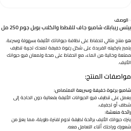
الوصف
بيتس ريبابلك شامبو جاف للقطط والكلاب بوبل جوم 250 مل
هو منتج مثالي للحفاظ على نظافة حيواناتك الأليفة بسهولة وسرعة.
يتميز بتركيبته الفريدة على شكل رغوة خفيفة تمنحك تجربة تنظيف
ممتعة وخالية من الماء، مع الحفاظ على صحة ولمعان فرو حيوانك
الأليف.
مواصفات المنتج:
شامبو برغوة خفيفة وسريعة الامتصاص:
يعمل على تنظيف فرو الحيوانات الأليفة بفعالية دون الحاجة إلى
شطف أو تجفيف.
رائحة منعشة:
يترك حيوانك الأليف برائحة لطيفة تدوم لفترة طويلة، مما يعزز من
شعورك وراحتك أثناء التعامل معه.