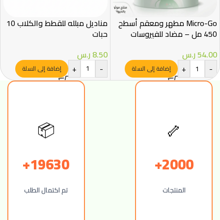
Micro-Go مطهر ومعقم أسطح
مناديل مبلله للقطط والكلاب 10
450 مل – مضاد للفيروسات
حبات
والبكتيريا وآمن للأليفة
8.50
ر.س
54.00
ر.س
+
-
+
-
إضافة إلى السلة
إضافة إلى السلة
🦴
📦
19630+
2000+
المنتجات
تم اكتمال الطلب