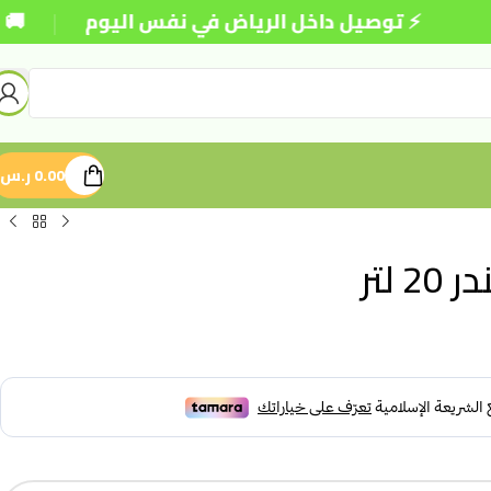
|
⚡ توصيل داخل الرياض في نفس اليوم
🚚 شحن 
0.00
ر.س
لتر