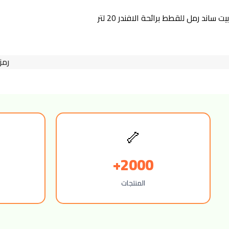
بيت ساند رمل للقطط برائحة الافندر 20 لتر
رمز
🦴
2000+
المنتجات