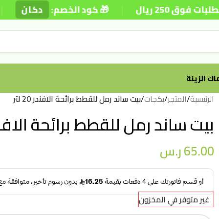
|
|
ق 250 ريال
🎁 كود الخصم:
دكان
ك الزينة
الرئيسية
/
المتجر
/
بكجات
/
بيت ساند رمل للقطط برائحة الافندر 20 لتر
بيت ساند رمل للقطط برائحة الافندر 20 
65.00
ر.س
غير متوفر في المخزون