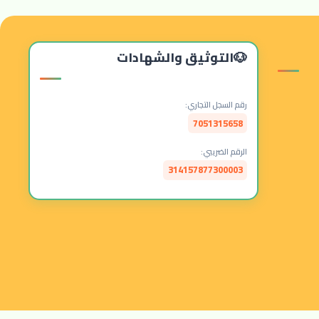
التوثيق والشهادات
رقم السجل التجاري:
7051315658
الرقم الضريبي:
314157877300003