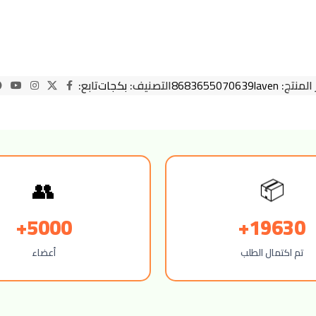
 المنتج:
8683655070639laven
التصنيف:
بكجات
تابع:
👥
📦
5000+
19630+
تم اكتمال الطلب
أعضاء