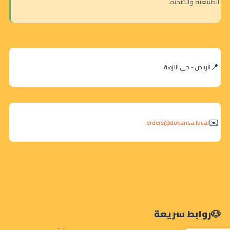
الطبيعية والصحية.
الرياض - حي النزهة
orders@dokansa.local
روابط سريعة