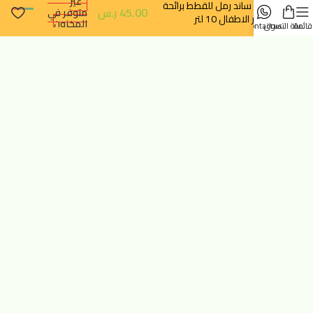
غير
بيت ساند رمل للقطط برائحة
45.00
ر.س
متوفر في
بودر الاطفال 10 لتر
المخزون
قائمة
سلة التسوق
contact us
تتبع الطلب
سياسة الخصوصية
سياسة الإرجاع والالغاء
خدماتنا