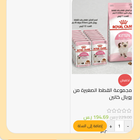
تخفيض
مجموعة القطط الصغيرة من
رويال كانين
194.69
ر.س
229.00
ر.س
+
-
إضافة إلى السلة