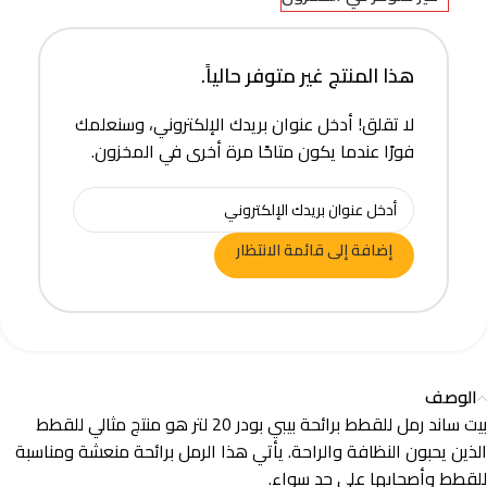
هذا المنتج غير متوفر حالياً.
لا تقلق! أدخل عنوان بريدك الإلكتروني، وسنعلمك
فورًا عندما يكون متاحًا مرة أخرى في المخزون.
إضافة إلى قائمة الانتظار
الوصف
بيت ساند رمل للقطط برائحة بيبي بودر 20 لتر هو منتج مثالي للقطط
الذين يحبون النظافة والراحة. يأتي هذا الرمل برائحة منعشة ومناسبة
للقطط وأصحابها على حد سواء.