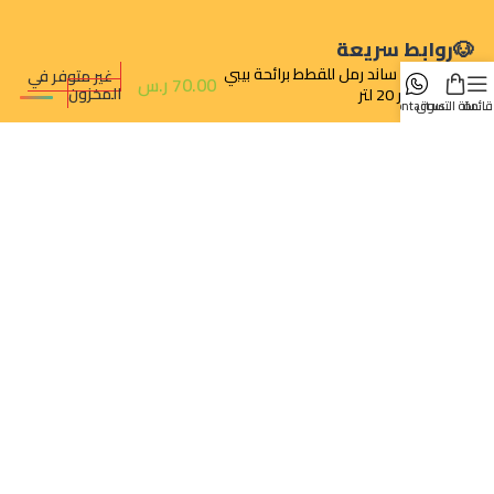
روابط سريعة
بيت ساند رمل للقطط برائحة بيبي
غير متوفر في
70.00
ر.س
المخزون
بودر 20 لتر
قائمة
سلة التسوق
contact us
تتبع الطلب
سياسة الخصوصية
سياسة الإرجاع والالغاء