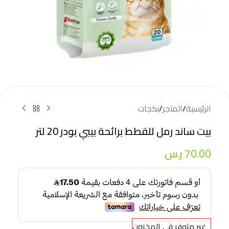
الرئيسية
/
المتجر
/
بكجات
بيت ساند رمل للقطط برائحة بيبي بودر 20 لتر
70.00
ر.س
غير متوفر في المخزون