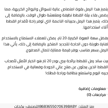
يتميز هذا الرمل بقوة امتصاص عالية للسوائل والروائح الكريهة، مما
يضمن بقاء بيئة القطط نظيفة ومنتعشة طوال الوقت. بالإضافة إلى
ذلك، يتميز هذا الرمل بحبيباته الناعمة التي توفر راحة لأقدام القطط
أثناء استخدامها.
بفضل سعة العبوة الكبيرة 20 لتر، يمكن للعملاء الاستمتاع بالاستخدام
لفترة طويلة دون الحاجة للتجديد المتكرر. بالإضافة إلى ذلك، يأتي هذا
الرمل بسعر مناسب يوفر قيمة ممتازة للمال المدفوع.
بيت ساند رمل للقطط برائحة بيبي بودر 20 لتر هو الخيار الأمثل لأصحاب
القطط الذين يبحثون عن منتج عالي الجودة وفعالية في الاستخدام.
جربه اليوم واستمتع بنظافة وراحة قطتك!
معلومات إضافية
مراجعات (0)
رمز المنتج:
8683655070639BABY
التصنيف:
بكجات