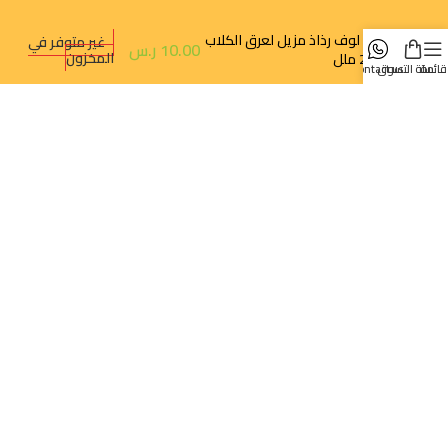
بيت لوف رذاذ مزيل لعرق الكلاب
غير متوفر في
10.00
ر.س
المخزون
250 ملل
قائمة
سلة التسوق
contact us
روابط سريعة
تتبع الطلب
سياسة الخصوصية