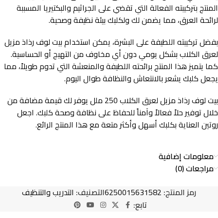
المنتج بتركيبته الفعالة التي تقضي على الجراثيم والبكتيريا المسببة
لرائحة العرق، مما يضمن لك ولكلبك بيئة نظيفة وصحية.
بفضل تركيبته اللطيفة على البشرة، يمكن استخدام بيت لوف رذاذ مزيل
لعرق الكلاب بشكل يومي دون أي مخاوف من التهيج أو الحساسية.
كما يتميز هذا المنتج برائحته اللطيفة والمنعشة التي تدوم طويلاً، مما
يجعل كلبك يشعر بالانتعاش والنظافة طوال اليوم.
بيت لوف رذاذ مزيل لعرق الكلاب 250 ملل يوفر لك قيمة مضافة من
خلال توفير حلاً فعالاً وآمناً للحفاظ على نظافة وصحة كلبك. اجعل
روتين العناية بكلبك أسهل وأكثر متعة مع هذا المنتج الرائع.
معلومات إضافية
مراجعات (0)
رمز المنتج:
6250015631582
التصنيف:
التدريب والتنظيف
تابع: