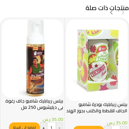
منتجات ذات صلة
بيتس ريبابليك شامبو جاف رغوة
بيتس ريبابليك بودرة شامبو
بي ديليشيوس 250 مل
الجاف للقطط والكلاب بجوز الهند
500 جرام
35.00
ر.س
35.00
ر.س
+
-
إضافة إلى السلة