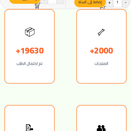
+
-
إضافة إلى السلة
📦
🦴
19630+
2000+
المنتجات
تم اكتمال الطلب
📝
👥