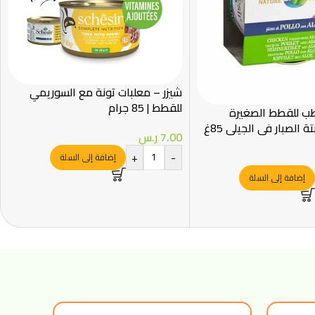
شيزر – معلبات تونة مع السوريمي
للقطط | 85 جرام
طب للقطط الصغيرة
ة الصبار في الجيلي 85غ
7.00
ر.س
+
-
إضافة إلى السلة
إضافة إلى السلة