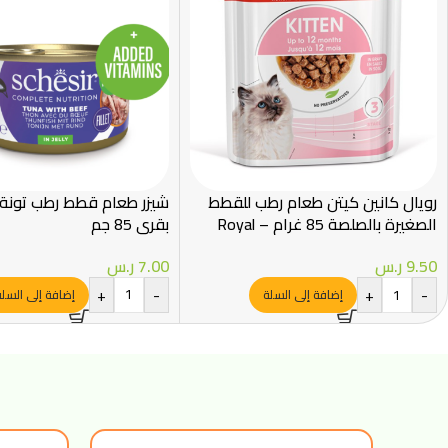
رويال كانين كيتن طعام رطب للقطط
شيزر طعام قطط رطب تونة 
الصغيرة بالصلصة 85 غرام – Royal
بقري 85 جم
Canin
7.00
ر.س
9.50
ر.س
+
-
+
-
إضافة إلى السل
إضافة إلى السلة