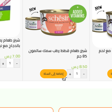
شيزر طعام ر
بالدجاج مع نبت
مع لحم
شيزر طعام قطط رطب سمك سالمون
85 جم
7.00
ر.س
+
-
8.50
ر.س
+
-
ة
إضافة إلى السلة