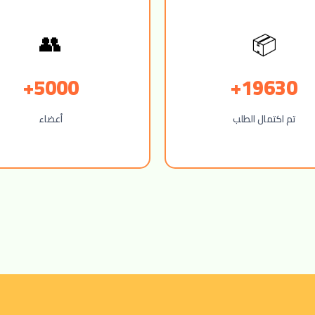
📦
👥
5000+
19630+
تم اكتمال الطلب
أعضاء