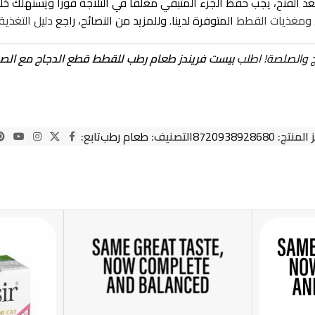
لجزء المتبقي مغلقاً في الثلاجة فوراً ويُستهلك خلال 48 ساعة كحد أقصى لضمان سلامته التا
 ومغذيات القطط
المتوفرة لدينا. وللمزيد من النصائح، راجع
دليل التغذي
ج والصلصة! اطلب
بيست فريندز طعام رطب للقطط قطع الدجاج مع الصلصة 100
 المنتج:
8720938928680
التصنيف:
طعام رطب
تابع: