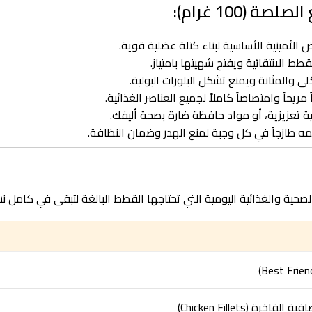
(100 غرام):
لأمينية الأساسية لبناء كتلة عضلية قوية.
 الانتقائية ويفتح شهيتها بامتياز.
والمثانة ويمنع تشكل البلورات البولية.
اً وامتصاصاً كاملاً لجميع العناصر الغذائية.
 تعزيزية، أو مواد حافظة ضارة بصحة أليفك.
لصحية والغذائية اليومية التي تحتاجها القطط البالغة لتبقى في كامل ن
خرة (Chicken Fillets)