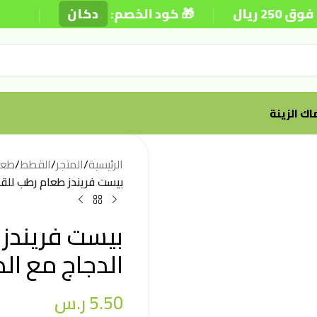
|
|
🎁 كود الخصم:
دكان
⚡ توصيل
ك الزينة
الرئيسية
/
المتجر
/
القطط
/
طعا
بيست فريندز طعام رطب للقطط 
بيست فريندز
الدجاج مع الصلصة 
5.50
ر.س