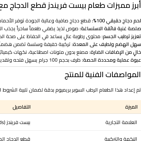
أبرز مميزات طعام بيست فريندز قطع الدجاج مع الصلصة 
لحم دجاج حقيقي 100%:
قطع دجاج صافية وعالية الجودة توفر الأحماض ا
صلصة غنية فائقة الاستساغة:
صوص لذيذ يضفي طعماً ساحراً يجذب القطط
تعزيز ترطيب الجسم:
محتوى رطوبة عالٍ يساعد في الحفاظ على صحة الكلى 
سهل الهضم ولطيف على المعدة:
تركيبة خفيفة وسلسة تضمن هضماً مريح
خالٍ من الإضافات الضارة:
مصنع بدون ملونات اصطناعية، نكهات كيميائية
عبوة عملية ومحددة الحصة:
ظرف بحجم 100 جرام يسهل فتحه وتقديمه طازجاً في كل وجبة لمنع الهدر وضمان النظافة.
المواصفات الفنية للمنتج
تم إعداد هذا الطعام الرطب السوبر بريميوم بدقة لضمان تلبية الشروط ا
الميزة
التفاصيل
العلامة التجارية
بيست فريندز (Best Friends)
النكهة والتركيبة
قطع الدجاج الصافية الفا