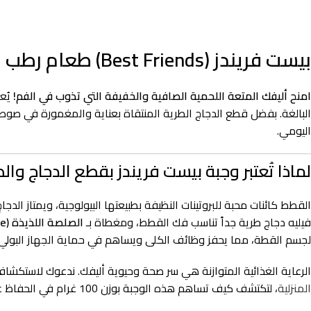
بيست فريندز (Best Friends) طعام رطب للقطط قطع الدجاج مع الصلصة – 100 جرام – وجبة الطراوة والانتعاش
امنح أليفك المتعة اللحمية الصافية والخفيفة التي تذوب في الفم!
يُع
البالغة. بفضل قطع الدجاج الطرية المنتقاة بعناية والمغمورة في صوص (
اليومي.
لماذا تُعتبر وجبة بيست فريندز بقطع الدجاج وا
القطط كائنات محبة للبروتينات النظيفة بطبيعتها البيولوجية، ويمتاز ا
فيليه دجاج طرية جداً تناسب فك القطط، ومغطاة بـ
الصلصة اللذيذة (In Sauce)
لجسم القطة، مما يحفز وظائف الكلى ويساهم في حماية الجهاز البولي 
الرعاية الغذائية المتوازنة هي سر صحة وحيوية أليفك. ندعوك لاستكشا
المنزلية
، لتكتشف كيف تساهم هذه الوجبة بوزن 100 غرام في الحفاظ على وزن قطتك المثالي وبنيتها العضلية الرشيقة.