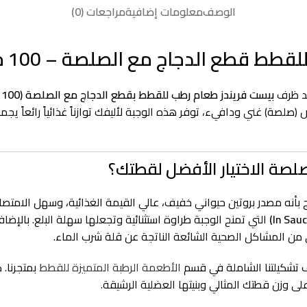
الوصف
معلومات إضافية
مراجعات (0)
د ظرف
بيست فريندز طعام رطب للقطط بقطع الدجاج مع الصلصة (100 جرام)
صلصة) غني ودافيء، توفر هذه الوجبة لأليفك توازناً غذائياً رائعاً ي
لصلصة الاختيار الأفضل لقطتك؟
لدجاج بأنه مصدر بروتين حيواني خفيف، عالي القيمة الغذائية، وسهل الا
التي تمنح الوجبة طراوة استثنائية وتجعلها سهلة البلع. بالإضافة
من المشاكل الصحية الشائعة الناتجة عن قلة شرب الماء.
ف تشكيلتنا الشاملة في قسم
الأطعمة الرطبة المتميزة للقطط
بمتجرنا. 