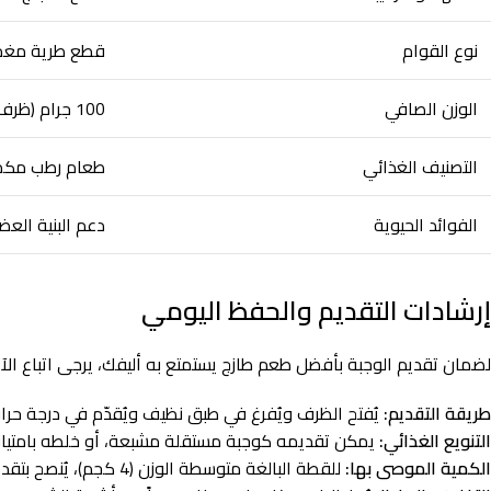
نوع القوام
قطع طرية مغمورة ف
الوزن الصافي
100 جرام (ظرف سهل الفتح)
التصنيف الغذائي
طعام رطب مكمل وفائق 
الفوائد الحيوية
دعم البنية العض
إرشادات التقديم والحفظ اليومي
لضمان تقديم الوجبة بأفضل طعم طازج يستمتع به أليفك، يرجى اتباع الآ
طريقة التقديم:
يُفتح الظرف ويُفرغ في طبق نظيف ويُقدّم في درجة حرارة 
التنويع الغذائي:
يمكن تقديمه كوجبة مستقلة مشبعة، أو خلطه بامتي
الكمية الموصى بها:
للقطة البالغة متوسطة الوزن (4 كجم)، يُنصح بتقديم من 2 إلى 3 أظرف يومياً موزعة على وجبات، كجزء من نظامها الغذائي المتكامل.