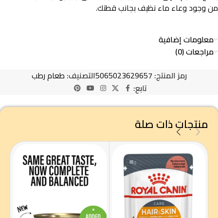
من وجود وعاء ماء نظيف بجانب قطتك.
معلومات إضافية
مراجعات (0)
رمز المنتج:
5065023629657
التصنيف:
طعام رطب
تابع:
منتجات ذات صلة