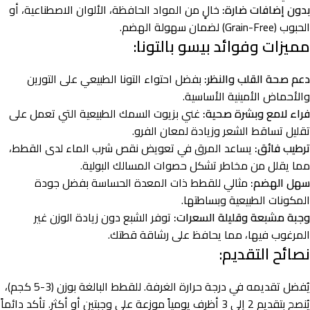
بدون إضافات ضارة:
خالٍ من المواد الحافظة، الألوان الاصطناعية، أو
الحبوب (Grain-Free) لضمان سهولة الهضم.
مميزات وفوائد بيسو بالتونا:
دعم صحة القلب والنظر:
بفضل احتواء التونا الطبيعي على التورين
والأحماض الأمينية الأساسية.
فراء لامع وبشرة صحية:
غني بزيوت السمك الطبيعية التي تعمل على
تقليل تساقط الشعر وزيادة لمعان الفرو.
ترطيب فائق:
يساعد المرق في تعويض نقص شرب الماء لدى القطط،
مما يقلل من مخاطر تشكل حصوات المسالك البولية.
سهل الهضم:
مثالي للقطط ذات المعدة الحساسة بفضل جودة
المكونات الطبيعية وبساطتها.
وجبة مشبعة وقليلة السعرات:
توفر الشبع دون زيادة الوزن غير
المرغوب فيها، مما يحافظ على رشاقة قطتك.
نصائح التقديم:
يُفضل تقديمه في درجة حرارة الغرفة. للقطط البالغة بوزن (3-5 كجم)،
يُنصح بتقديم 2 إلى 3 أظرف يومياً موزعة على وجبتين أو أكثر. تأكد دائماً