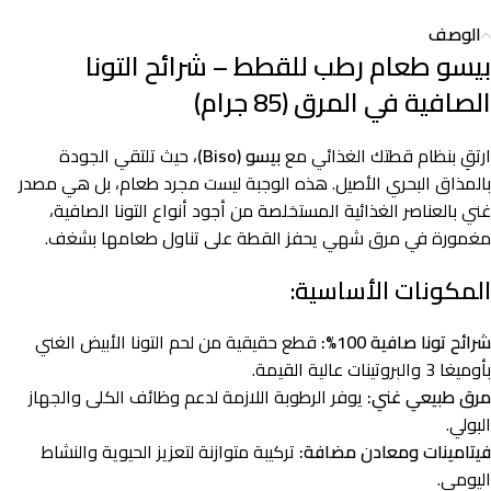
الوصف
بيسو طعام رطب للقطط – شرائح التونا
الصافية في المرق (85 جرام)
ارتقِ بنظام قطتك الغذائي مع
بيسو (Biso)
، حيث تلتقي الجودة
بالمذاق البحري الأصيل. هذه الوجبة ليست مجرد طعام، بل هي مصدر
غني بالعناصر الغذائية المستخلصة من أجود أنواع التونا الصافية،
مغمورة في مرق شهي يحفز القطة على تناول طعامها بشغف.
المكونات الأساسية:
شرائح تونا صافية 100%:
قطع حقيقية من لحم التونا الأبيض الغني
بأوميغا 3 والبروتينات عالية القيمة.
مرق طبيعي غني:
يوفر الرطوبة اللازمة لدعم وظائف الكلى والجهاز
البولي.
فيتامينات ومعادن مضافة:
تركيبة متوازنة لتعزيز الحيوية والنشاط
اليومي.