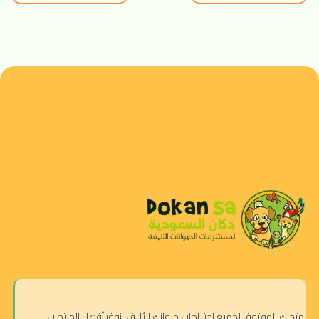
متجرك الموثوق لجميع احتياجات حيوانك الأليف. نوفر أفضل المنتجات