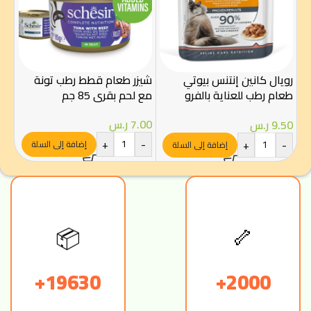
رويال كانين إنتنس بيوتي
شيزر طعام قطط رطب تونة
شي
طعام رطب للعناية بالفرو
مع لحم بقري 85 جم
سالم
والجلد 85 غ – Royal Canin
7.00
ر.س
.50
9.50
ر.س
-
+
-
+
-
إضافة إلى السلة
إضافة إلى السلة
📦
🦴
19630+
2000+