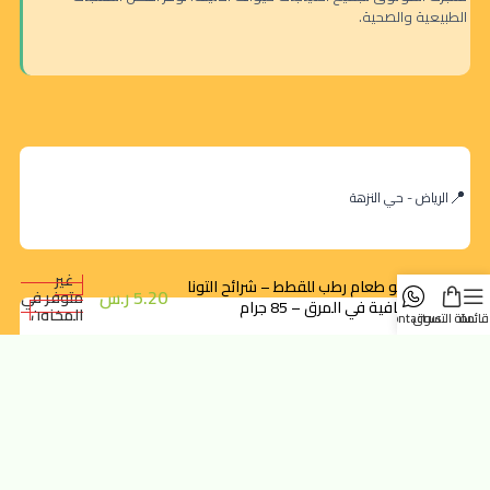
الطبيعية والصحية.
الرياض - حي النزهة
غير
بيسو طعام رطب للقطط – شرائح التونا
5.20
ر.س
متوفر في
الصافية في المرق – 85 جرام
المخزون
قائمة
سلة التسوق
contact us
orders@dokansa.com