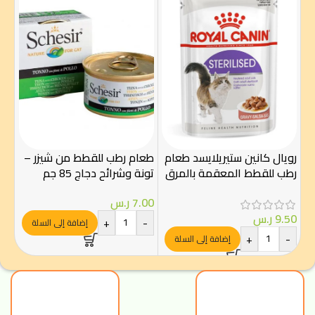
شيز
السو
رويال كانين ستيريلايسد طعام
طعام رطب للقطط من شيزر –
.00
رطب للقطط المعقمة بالمرق
تونة وشرائح دجاج 85 جم
-
85 غ – Royal Canin
7.00
ر.س
9.50
ر.س
+
-
إضافة إلى السلة
+
-
إضافة إلى السلة