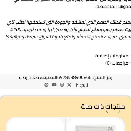
مدونتنا المتخصصة.
امنح قطتك الطعم الذي تعشقه والجودة التي تستحقها! اطلب
تاي
بيت طعام رطب بقطع الدجاج
الآن واضمن لها وجبة طبيعية 100%.
تسوق عبر
رابط المنتج المباشر
وتمتع بتجربة تسوق سريعة وموثوقة!
معلومات إضافية
مراجعات (0)
رمز المنتج:
6978538400866
التصنيف:
طعام رطب
تابع:
منتجات ذات صلة