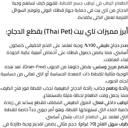
الطعام الرطب في ترطيب جسم القطط
، لتفهم كيف تساهم وجبة
الدجاج من تاي بيت في حماية جهاز قطتك البولي وتوفير السوائل
اللازمة لعمل الكلى بكفاءة.
أبرز مميزات تاي بيت (Thai Pet) بقطع الدجاج:
صدر دجاج طبيعي 100%:
وجبة تعتمد على اللحم الحقيقي كمكون
أساسي، مما يضمن حصول قطتك على أحماض أمينية عالية الجودة
لبناء العضلات.
هضم مريح وسلس:
بفضل خلوها من الحبوب (Grain-Free)، تعد هذه
الوجبة مثالية للقطط ذات المعدة الحساسة أو التي تعاني من حساسية
تجاه الحبوب.
رائحة وطعم جذاب:
رائحة الدجاج الطبيعية تجذب القطة فور فتح الظرف،
مما يجعل وقت الطعام لحظة مليئة بالاستمتاع.
ترطيب داخلي فعال:
المرق الطبيعي المضاف للقطع يساعد في زيادة
كمية الماء التي تستهلكها القطة، وهو أمر حيوي جداً خاصة للقطط
التي تعتمد على
الطعام الجاف
بشكل أساسي.
ظرف سهل الفتح (70 غرام):
حجم مثالي يضمن تقديم وجبة طازجة في