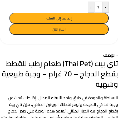
+
-
إضافة إلى السلة
اشترِ الآن
الوصف
تاي بيت (Thai Pet) طعام رطب للقطط
بقطع الدجاج – 70 غرام – وجبة طبيعية
وشهية
البساطة والجودة في طبق واحد لأليفك المدلل!
إذا كنت تبحث عن
وجبة تحاكي الطبيعة وتوفر لقطتك البروتين الصافي، فإن
تاي بيت
بقطع الدجاج
هو الخيار المثالي. تعتمد هذه الوجبة على صدر الدجاج
الطبيعي المقطع بعناية والمطهو بأسلوب يحافظ على طراوته وقيمته