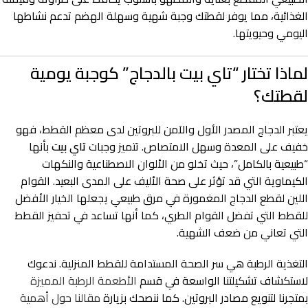
الغذائية، مما يوفر لقطتك وجبة شهية وسهلة الهضم تدعم نشاطها
اليومي وحيويتها.
لماذا تختار “تاي بيت بالدجاج” كوجبة يومية
لقطتك؟
يعتبر الدجاج المصدر الأول والآمن للبروتين لدى معظم القطط، فهو
خفيف على المعدة وسهل الامتصاص. تتميز وجبات
تاي بيت
بأنها
“طبيعية بالكامل”، حيث تخلو من الألوان الاصطناعية والنكهات
الكيماوية التي قد تؤثر على صحة الأليف على المدى البعيد. القوام
اللين لقطع الدجاج المغمورة في مرق طبيعي يجعلها الخيار الأفضل
للقطط التي تفضل القوام الطري، كما أنها تساعد في تحفيز القطط
التي تعاني من ضعف الشهية.
التغذية الرطبة هي سر الصحة المستدامة للقطط المنزلية. ندعوك
لاستكشاف تشكيلتنا الواسعة في قسم
الأطعمة الرطبة المميزة
بمتجرنا لتنويع مصادر البروتين. كما ننصحك بزيارة
مقالنا حول أهمية