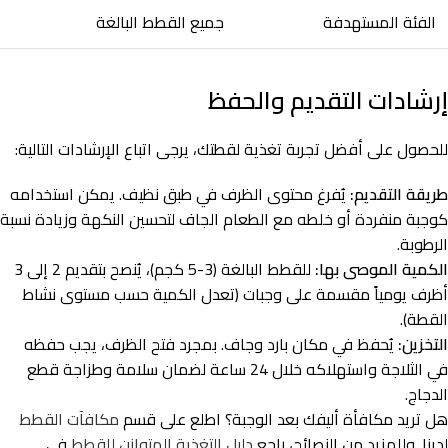
الفئة المستهدفة
جميع القطط البالغة
إرشادات التقديم والحفظ
للحصول على أفضل تجربة تغذية لقطتك، يرجى اتباع الإرشادات التالية:
طريقة التقديم:
يُفرغ محتوى الظرف في طبق نظيف. يمكن استخدامه
كوجبة منفردة أو خلطه مع الطعام الجاف لتحسين النكهة وزيادة نسبة
الرطوبة.
الكمية الموصى بها:
للقطط البالغة (3-5 كجم)، يُنصح بتقديم 2 إلى 3
أظرف يومياً مقسمة على وجبات (تعدل الكمية حسب مستوى نشاط
القطة).
التخزين:
يُحفظ في مكان بارد وجاف. بمجرد فتح الظرف، يجب حفظه
في الثلاجة واستهلاكه خلال 24 ساعة لضمان سلامة وطزاجة قطع
الدجاج.
هل تريد مكافأة أليفك بعد الوجبة؟ اطلع على قسم
مكافآت القطط
لدينا. وللمزيد من النصائح، راجع
دليل التغذية المتوازن للقطط
في