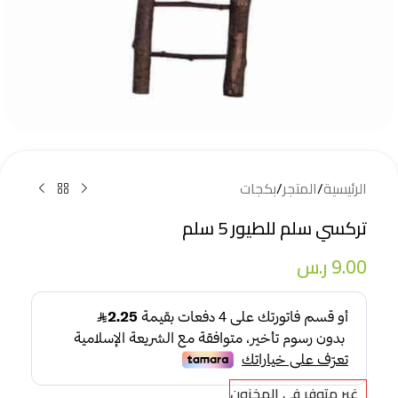
الرئيسية
/
المتجر
/
بكجات
تركسي سلم للطيور 5 سلم
9.00
ر.س
غير متوفر في المخزون