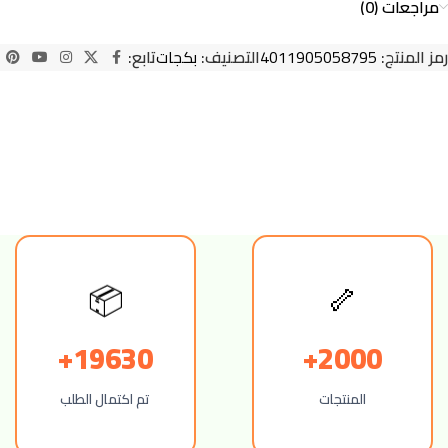
مراجعات (0)
رمز المنتج:
4011905058795
التصنيف:
بكجات
تابع:
📦
🦴
19630+
2000+
المنتجات
تم اكتمال الطلب