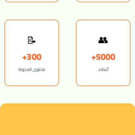
👥
📝
300+
5000+
أعضاء
محتوى المدونة