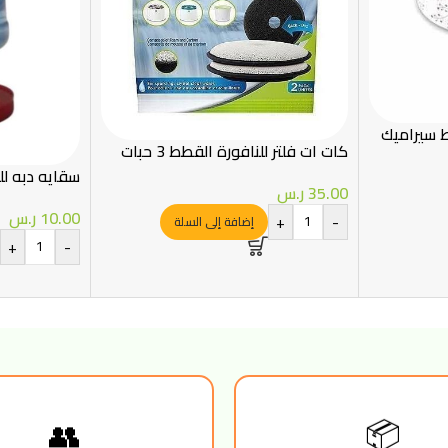
 سيراميك
كات ات فلتر للنافورة القطط 3 حبات
سقايه دبه لل
35.00
ر.س
10.00
ر.س
+
-
إضافة إلى السلة
+
-
👥
📦