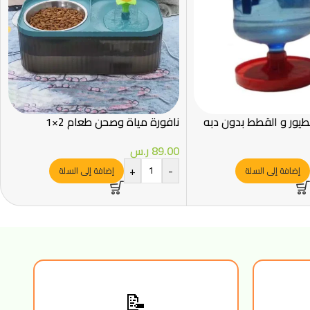
طيور و القطط بدون دبه
نافورة مياة وصحن طعام 2×1
89.00
ر.س
+
-
إضافة إلى السلة
إضافة إلى السلة
📝