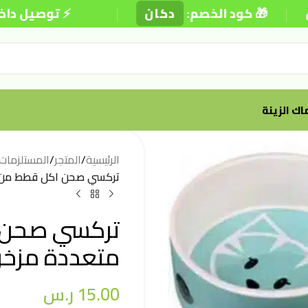
|
🎁 كود الخصم:
دكان
⚡ توصيل داخل الر
ك الزينة
الرئيسية
/
المتجر
/
المستلزمات
تركسي صحن اكل قطط من سيرا
تركسي صحن ا
متعددة مزخرف 12
15.00
ر.س