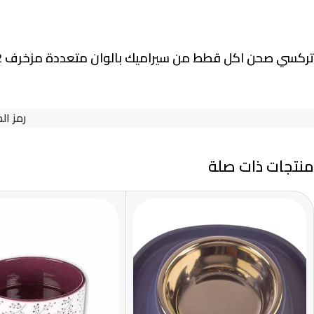
تركسي صحن اكل قطط من سيراميك بالوان متعددة مزخرف 12 سم
رمز ال
منتجات ذات صلة