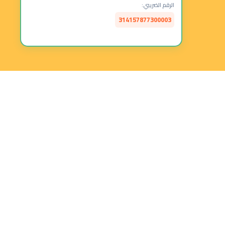
الرقم الضريبي:
314157877300003