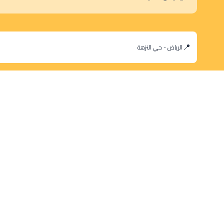
الرياض - حي النزهة
orders@dokansa.com
© 2025 جميع حقوق النشر محفوظة لمتجر دكان السعودية |
تطوير بن سالم