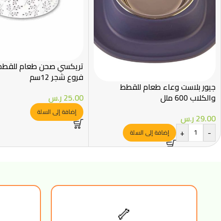
تريكسي صحن طعام للقطط
فروع شجر 12سم
جيور بلاست وعاء طعام للقطط
والكلاب 600 ملل
25.00
ر.س
إضافة إلى السلة
29.00
ر.س
+
-
إضافة إلى السلة
🦴