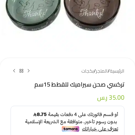
الرئيسية
/
المتجر
/
بكجات
تركسي صحن سيراميك للقطط 15سم
35.00
ر.س