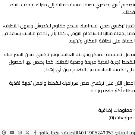
بتصميم أنيق وعصري يضيف لمسة جمالية إلى منزلك ويجذب انتباه
قطتك.
يتميز تركسي صحن السيراميك بسطح مقاوم للخدوش وسهل التنظيف،
مما يجعله مثاليًا للاستخدام اليومي. كما يأتي بحجم مناسب يساعد في
الحفاظ على نظافة المكان وترتيبه.
بفضل تصميمه المبتكر وجودته العالية، يوفر تركسي صحن السيراميك
للقطط تجربة تغذية مريحة وصحية لقطتك. كما يضمن لها الحصول
على الكمية المناسبة من الطعام دون أي إهدار.
احصل الآن على تركسي صحن سيراميك للقطط واجعل تجربة تغذية
قطتك أكثر متعة وراحة.
معلومات إضافية
مراجعات (0)
رمز المنتج:
4011905247953
التصنيف:
بكجات
تابع: