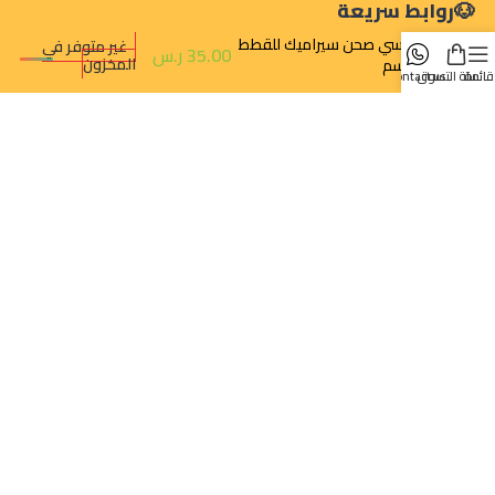
روابط سريعة
تركسي صحن سيراميك للقطط
غير متوفر في
35.00
ر.س
المخزون
15سم
قائمة
سلة التسوق
contact us
تتبع الطلب
سياسة الخصوصية
سياسة الإرجاع والالغاء