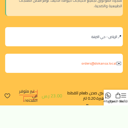
متجرك الموثوق لجميع احتياجات حيوانك الأليف. نوفر أفضل المنتجات
الطبيعية والصحية.
الرياض - حي النزهة
orders@dokansa.local
غير متوفر
تركسي صحن طعام للقطط
23.00
ر.س
في
الصغيرة 0.20 لتر
المخزون
قائمة
سلة التسوق
contact us
روابط سريعة