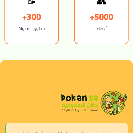
📝
👥
300+
5000+
أعضاء
محتوى المدونة